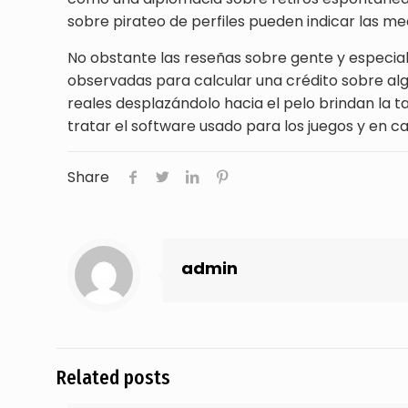
sobre pirateo de perfiles pueden indicar las 
No obstante las reseñas sobre gente y especiali
observadas para calcular una crédito sobre alg
reales desplazándolo hacia el pelo brindan la t
tratar el software usado para los juegos y en 
Share
admin
Related posts