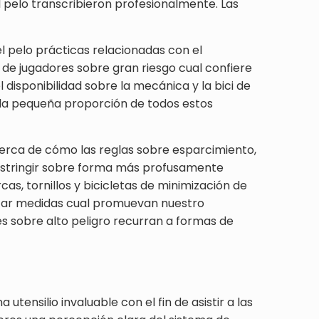
l pelo transcribieron profesionalmente. Las
l pelo prácticas relacionadas con el
 de jugadores sobre gran riesgo cual confiere
disponibilidad sobre la mecánica y la bici de
lo la pequeña proporción de todos estos
 acerca de cómo las reglas sobre esparcimiento,
restringir sobre forma más profusamente
s, tornillos y bicicletas de minimización de
ntar medidas cual promuevan nuestro
es sobre alto peligro recurran a formas de
tensilio invaluable con el fin de asistir a las