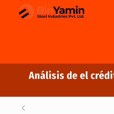
Análisis de el créd