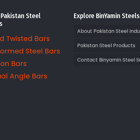
 Pakistan Steel
Explore BinYamin Steels
s
About Pakistan Steel Indu
d Twisted Bars
Pakistan Steel Products
ormed Steel Bars
Contact Binyamin Steel Su
ron Bars
al Angle Bars