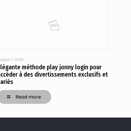
ugust 7, 2026
Élégante méthode play jonny login pour
accéder à des divertissements exclusifs et
variés
Read more