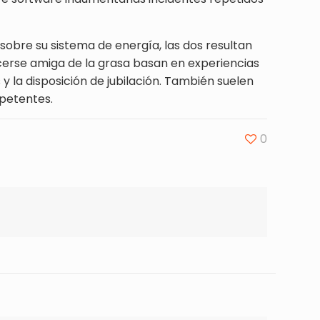
sobre su sistema de energía, las dos resultan
acerse amiga de la grasa basan en experiencias
y la disposición de jubilación. También suelen
mpetentes.
0