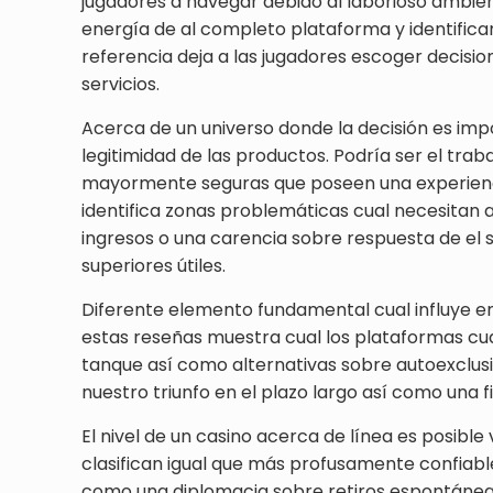
jugadores a navegar debido al laborioso ambien
energía de al completo plataforma y identifica
referencia deja a las jugadores escoger decisi
servicios.
Acerca de un universo donde la decisión es imp
legitimidad de las productos. Podría ser el trab
mayormente seguras que poseen una experiencia
identifica zonas problemáticas cual necesitan 
ingresos o una carencia sobre respuesta de el
superiores útiles.
Diferente elemento fundamental cual influye en 
estas reseñas muestra cual los plataformas cual
tanque así­ como alternativas sobre autoexclus
nuestro triunfo en el plazo largo así­ como una f
El nivel de un casino acerca de línea es posibl
clasifican igual que más profusamente confiabl
como una diplomacia sobre retiros espontánea. 