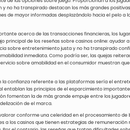
te de las opciones sobre juego. Proporcionan a los juga
n y no ha transpirado destacan los más grandes positivas
ones de mayor informadas desplazándolo hacia el pelo a l
ortante acerca de las transacciones financieras, los lu
ajo principal de los reseñas sobre casinos online: ayudar 
 sobre entretenimiento justa y no ha transpirado confia
amabilidad inmediata. Como podrí­a ser, las quejas reiter
 servicio sobre amabilidad en el consumidor muestran qu
la confianza referente a las plataformas serí­a el entre
 entablan las principios de el esparcimiento importante 
ión fomentan la de más grande empuje entre los jugadore
idelización de el marca.
e valorar conforme una celeridad en el procesamiento de be
es a los casinos que tienen estrategias de remuneración
Por el contrario, las reseñas que tratan dificultades so