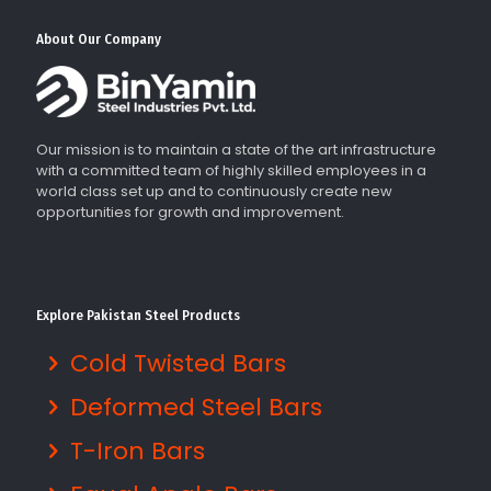
About Our Company
Our mission is to maintain a state of the art infrastructure
with a committed team of highly skilled employees in a
world class set up and to continuously create new
opportunities for growth and improvement.
Explore Pakistan Steel Products
Cold Twisted Bars
Deformed Steel Bars
T-Iron Bars