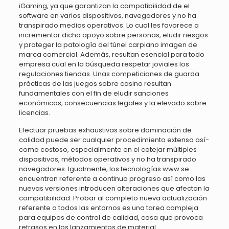
iGaming, ya que garantizan la compatibilidad de el
software en varios dispositivos, navegadores y no ha
transpirado medios operativos. Lo cual les favorece a
incrementar dicho apoyo sobre personas, eludir riesgos
y proteger la patologí­a del túnel carpiano imagen de
marca comercial. Además, resultan esencial para todo
empresa cual en la búsqueda respetar joviales los
regulaciones tiendas. Unas competiciones de guarda
prácticas de las juegos sobre casino resultan
fundamentales con el fin de eludir sanciones
económicas, consecuencias legales y la elevado sobre
licencias.
Efectuar pruebas exhaustivas sobre dominación de
calidad puede ser cualquier procedimiento extenso así­
como costoso, especialmente en el cotejar múltiples
dispositivos, métodos operativos y no ha transpirado
navegadores. Igualmente, los tecnologías www se
encuentran referente a continuo progreso así­ como las
nuevas versiones introducen alteraciones que afectan la
compatibilidad. Probar al completo nueva actualización
referente a todos las entornos es una tarea compleja
para equipos de control de calidad, cosa que provoca
retrasos en los lanzamientos de material.