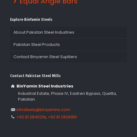
Equal Angle Bars
Explore BinYamin Steels
About Pakistan Steel Industries
Pakistan Steel Products
Contact Binyamin Steel Suplliers
Contact Pakistan Steel Mills
BinYamin Steel Industries
Industrial Estate, Phase IV, Eastren Bypass, Quetta,
Pakistan.
infosteels@binyamins.com
+92 81 2840216
,
+92 81 2826991