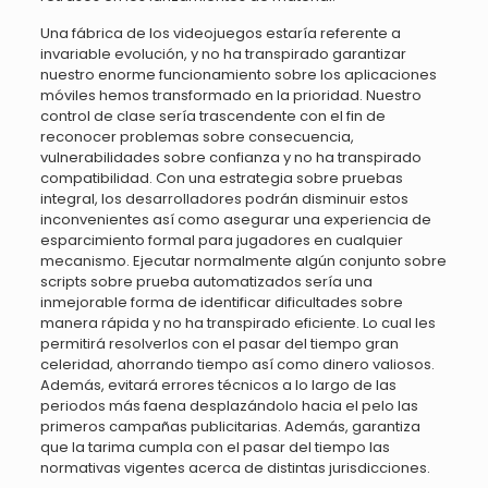
Una fábrica de los videojuegos estaría referente a
invariable evolución, y no ha transpirado garantizar
nuestro enorme funcionamiento sobre los aplicaciones
móviles hemos transformado en la prioridad. Nuestro
control de clase serí­a trascendente con el fin de
reconocer problemas sobre consecuencia,
vulnerabilidades sobre confianza y no ha transpirado
compatibilidad. Con una estrategia sobre pruebas
integral, los desarrolladores podrán disminuir estos
inconvenientes así­ como asegurar una experiencia de
esparcimiento formal para jugadores en cualquier
mecanismo. Ejecutar normalmente algún conjunto sobre
scripts sobre prueba automatizados serí­a una
inmejorable forma de identificar dificultades sobre
manera rápida y no ha transpirado eficiente. Lo cual les
permitirá resolverlos con el pasar del tiempo gran
celeridad, ahorrando tiempo así­ como dinero valiosos.
Además, evitará errores técnicos a lo largo de las
periodos más faena desplazándolo hacia el pelo las
primeros campañas publicitarias. Además, garantiza
que la tarima cumpla con el pasar del tiempo las
normativas vigentes acerca de distintas jurisdicciones.