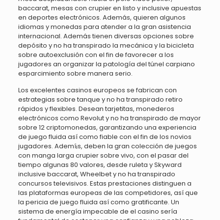
baccarat, mesas con crupier en listo y inclusive apuestas
en deportes electrónicos. Además, quieren algunos
idiomas y monedas para atender a la gran asistencia
internacional. Además tienen diversas opciones sobre
depósito y no ha transpirado la mecánica y la bicicleta
sobre autoexclusión con el fin de favorecer a los
jugadores an organizar la patologí­a del túnel carpiano
esparcimiento sobre manera serio.
Los excelentes casinos europeos se fabrican con
estrategias sobre tanque y no ha transpirado retiro
rápidos y flexibles. Desean tarjetitas, monederos
electrónicos como Revolut y no ha transpirado de mayor
sobre 12 criptomonedas, garantizando una experiencia
de juego fluida así­ como fiable con el fin de los novios
jugadores. Ademí¡s, deben la gran colección de juegos
con manga larga crupier sobre vivo, con el pasar del
tiempo algunas 80 valores, desde ruleta y Skyward
inclusive baccarat, Wheelbet y no ha transpirado
concursos televisivos. Estas prestaciones distinguen a
las plataformas europeas de las competidores, así que
la pericia de juego fluida así­ como gratificante. Un
sistema de energía impecable de el casino serí­a