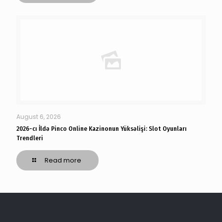
August 6, 2026
2026-cı İldə Pinco Online Kazinonun Yüksəlişi: Slot Oyunları
Trendleri
Read more