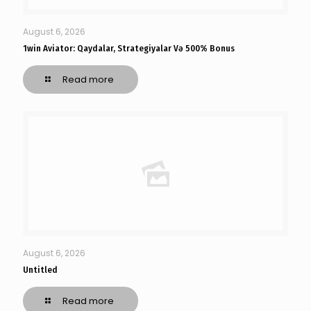
August 6, 2026
1win Aviator: Qaydalar, Strategiyalar Və 500% Bonus
Read more
August 6, 2026
Untitled
Read more