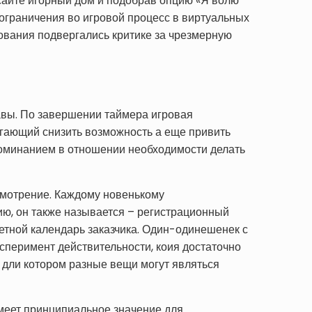
сайте игорный дом и подобрав опцию «Я волю
ограничения во игровой процесс в виртуальных
рования подвергались критике за чрезмерную
авы. По завершении таймера игровая
огающий снизить возможность а еще привить
оминанием в отношении необходимости делать
смотрение. Каждому новенькому
ю, он также называется – регистрационный
четной календарь заказчика. Один-одинешенек с
сперимент действительности, коия достаточно
 дли котором разные вещи могут являться
меет принципиальное значение для