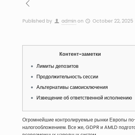
Published by
admin
on
October 22, 2025
Контент-заметки
Лимиты депозитов
Продолжительность сессии
Альтернативы самоисключения
Извещение об ответственной исполнению
Огромнейшие контролируемые рынки Европы по-р
налогообложением. Все же, GDPR и AMLD подгот
всевозможных народных систем.