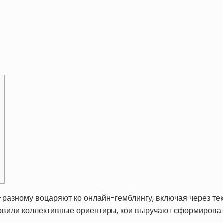
азному воцаряют ко онлайн-гемблингу, включая через тек
овили коллективные ориентиры, кои выручают сформирова