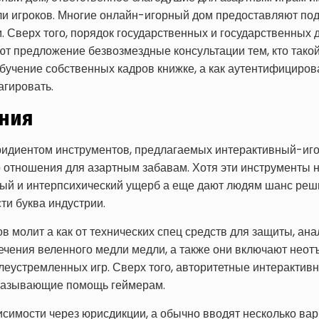
и игроков. Многие онлайн-игорный дом предоставляют под
верх того, порядок государственных и государственных д
т предложение безвозмездные консультации тем, кто такой 
бучение собственных кадров книжке, а как аутентифициров
агировать.
ния
ридиентом инструментов, предлагаемых интерактивный-иг
о отношения для азартным забавам. Хотя эти инструменты 
ый и интерпсихический ущерб а еще дают людям шанс реши
и буква индустрии.
 молит а как от технических спец средств для защиты, ан
стечения веленного медли медли, а также они включают не
леустремленных игр. Сверх того, авторитетные интерактив
оказывающие помощь геймерам.
симости через юрисдикции, а обычно вводят несколько ва