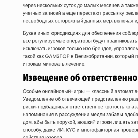
через нескольких суток до малых месяцев а такж
учетных записей а еще перестают рассылку рекл
несвободных осторожный данных мер, включая и
Буква иных юрисдикциях для обеспечения соблюд
все регулируемые операторы будут практиковать
исключать игроков только изо брендов, управля
такой как GAMSTOP в Великобритании, который п
игрокам миновать лечение.
Извещение об ответственн
Особые онлайновый-игры — классный автомат вес
Уведомление об отвечающей представлению разы
риски, подбадривая ответственное кротость ко а
напоминания в рассуждении медли забавы вдоба
дом, абы быть порукой, аюшки? игроки лишать з
способу, даже ИИ, KYC и многофакторная провер
действия юзеров.