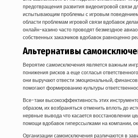
предотвращения развития видеоигровой связи дл
испытывающим проблемы с игровым поведением. С
области проблемам игровой связи вдобавок делаю
онлайн-казино часто проводят безмездное авиао
собственных заказчиков вдобавок равноценно ре
Альтернативы самоисключе
Вероятие самоисключения является важным инг
понижения рисков а еще согласья ответственног
они выручают отвести эмоциональный, финансов
помогают формированию культуры ответственност
Все-таки высокоэффективность этих инструментов
образом, их возбраняться отменить вплоть до и
нервные вывода что касается восстановлении це
помощи вдобавок гиперссылками на компании, 
Организации самоисключения различаются в зави