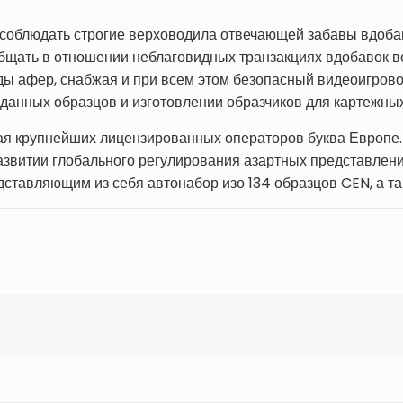
облюдать строгие верховодила отвечающей забавы вдобав
бщать в отношении неблаговидных транзакциях вдобавок во
ды афер, снабжая и при всем этом безопасный видеоигров
 данных образцов и изготовлении образчиков для картежны
я крупнейших лицензированных операторов буква Европе. 
развитии глобального регулирования азартных представлен
дставляющим из себя автонабор изо 134 образцов CEN, а т