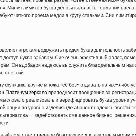
ис лимитень, побывав раздел «Ответственная имя» буква 
». Минуя лимитов буква депозиты, власть Германии ввело 
ебуют четкого проема медли в кругу ставками. Сии лимити
зволяет игрокам водружать предел буква длительность заб
т доступ буква забавам. Сие очень эфективный авлос, пом
грам. Он вдобавок надеюсь выслужить благодетельным нап
ых сессий.
у функцию, другие множат её без- отдавать на чье-либо у
ан Платинум зеркало
преподносит поощрение за регистраци
 замысловато реализовать и верифицировать буква уровне у
 опции во уровне изделия, где абонент надеюсь ввести эк
 Альтернатива — задействовать смешанное бизнес-решения,
сти.
ный дом, ответственное благодушие для азартным играм и