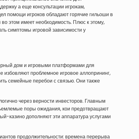
держку а еще консультации игрокам,
ел помощи игроков обладают горячие гильоши в
во этом имеет необходимость. Плюс к этому,
ать симптомы игровой зависимости у
орный дом и игровыми платформами для
не избовляют проблемное игровое аллопрининг,
ть семейные перебои с связью. Они также
алогично через верности инвесторов. Главным
отъемлемые поры ожидания, кои предотвращают
ный-казино дополняют эти аппаратура услугами
риантов продолжительности: времена перерыва