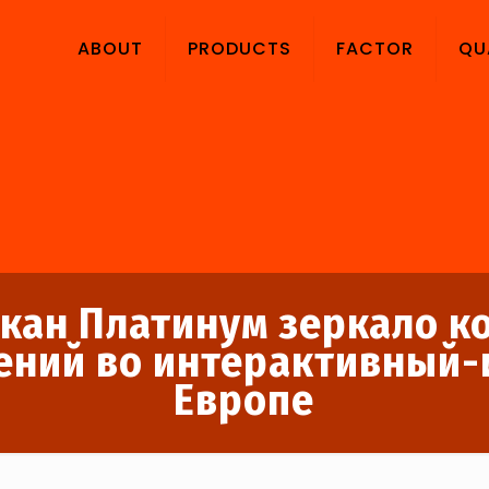
ABOUT
PRODUCTS
FACTOR
QU
кан Платинум зеркало 
ений во интерактивный-
Европе