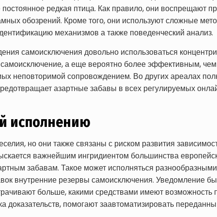
е постоянное редкая птица. Как правило, они воспрещают 
амных обозрений. Кроме того, они используют сложные мет
дентификацию механизмов а также поведенческий анализ.
ения самоисключения довольно использоваться концентрир
 самоисключение, а еще вероятно более эффективным, чем
емых неповторимой сопровождением. Во других ареалах пол
редотвращает азартные забавы в всех регулируемых онлай
ой исполнению
елия, но они также связаны с риском развития зависимос
скается важнейшим ингридиентом большинства европейски
зартным забавам. Такое может исполняться разнообразными
вок внутренние резервы самоисключения. Уведомление бы
атрачивают больше, какими средствами имеют возможность 
ка доказательств, помогают заавтоматизировать переданны