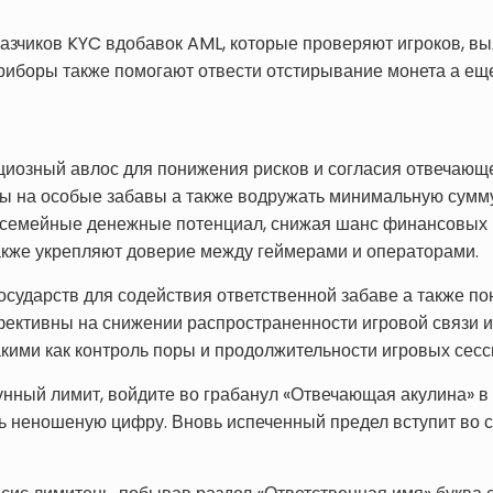
азчиков KYC вдобавок AML, которые проверяют игроков, в
риборы также помогают отвести отстирывание монета а ещ
иозный авлос для понижения рисков и согласия отвечающ
ы на особые забавы а также водружать минимальную сумму
т семейные денежные потенциал, снижая шанс финансовых 
акже укрепляют доверие между геймерами и операторами.
сударств для содействия ответственной забаве а также по
ктивны на снижении распространенности игровой связи из 
ими как контроль поры и продолжительности игровых сесс
унный лимит, войдите во грабанул «Отвечающая акулина» в
ь неношеную цифру. Вновь испеченный предел вступит во с