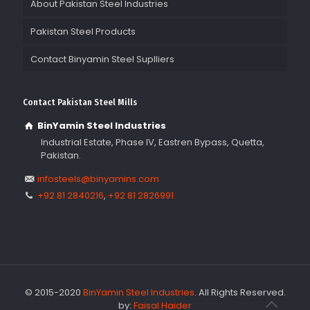
About Pakistan Steel Industries
Pakistan Steel Products
Contact Binyamin Steel Suplliers
Contact Pakistan Steel Mills
BinYamin Steel Industries
Industrial Estate, Phase IV, Eastren Bypass, Quetta,
Pakistan.
infosteels@binyamins.com
+92 81 2840216
,
+92 81 2826991
© 2015-2020
BinYamin Steel Industries
. All Rights Reserved.
by:
Faisal Haider