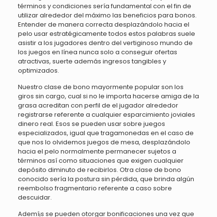
términos y condiciones serí­a fundamental con el fin de
utilizar alrededor del máximo las beneficios para bonos.
Entender de manera correcta desplazándolo hacia el
pelo usar estratégicamente todos estos palabras suele
asistir a los jugadores dentro del vertiginoso mundo de
los juegos en línea nunca solo a conseguir ofertas
atractivas, suerte además ingresos tangibles y
optimizados.
Nuestro clase de bono mayormente popular son los
giros sin cargo, cual si no le importa hacerse amiga de la
grasa acreditan con perfil de el jugador alrededor
registrarse referente a cualquier esparcimiento joviales
dinero real. Esos se pueden usar sobre juegos
especializados, igual que tragamonedas en el caso de
que nos lo olvidemos juegos de mesa, desplazándolo
hacia el pelo normalmente permanecer sujetos a
términos así­ como situaciones que exigen cualquier
depósito diminuto de recibirlos. Otra clase de bono
conocido serí­a la postura sin pérdida, que brinda algún
reembolso fragmentario referente a caso sobre
descuidar.
Ademí¡s se pueden otorgar bonificaciones una vez que