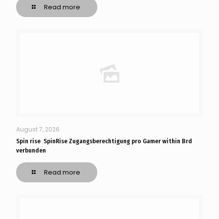
Read more
August 7, 2026
Spin rise ️ SpinRise Zugangsberechtigung pro Gamer within Brd
verbunden
Read more