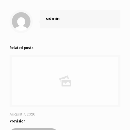
admin
Related posts
August 7, 2026
Provision