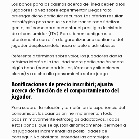
Los bonos para los casinos acerca de línea deben a los
jugadores la vez sobre experimentar juegos falto
arriesgar dicho particular recursos.
Las ofertas resultan
estratégico para seducir y no ha transpirado fidelizar
gente, así como para aumentar el prestigio de historia
de el consumidor (LTV). Pero, tienen configurarse
atentamente con el fin de garantizar una confianza del
jugador desplazándolo hacia el pelo eludir abusos.
Referente a términos sobre valor, los jugadores dan la
máxima interés a la facilidad sobre participación sobre
algún bono (como podrí­a ser, términos y situaciones
claros) y a dicho alto pensamiento sobre juego.
Bonificaciones de precio inscribirí¡ ajusta
acerca de función de el comportamiento del
jugador.
Para superar la relación y también en la experiencia del
consumidor, las casinos online implementan todo
ocasií³n mayormente estrategias adaptativos. Todos
estos bonos, que se ajustan dinámicamente, permiten a
las jugadores incrementar las posibilidades de
conseguir. No obstante, entender las complejos