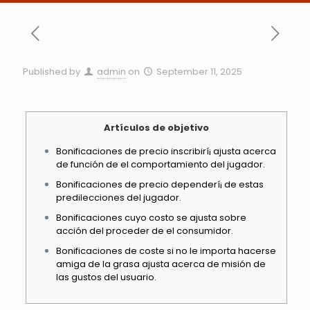
Published by
admin
on
September 11, 2025
Artículos de objetivo
Bonificaciones de precio inscribirí¡ ajusta acerca
de función de el comportamiento del jugador.
Bonificaciones de precio dependerí¡ de estas
predilecciones del jugador.
Bonificaciones cuyo costo se ajusta sobre
acción del proceder de el consumidor.
Bonificaciones de coste si no le importa hacerse
amiga de la grasa ajusta acerca de misión de
las gustos del usuario.