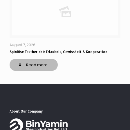
August 7, 2026
SpinRise Testbericht: Erlaubnis, Gewissheit & Kooperation
Read more
About Our Company