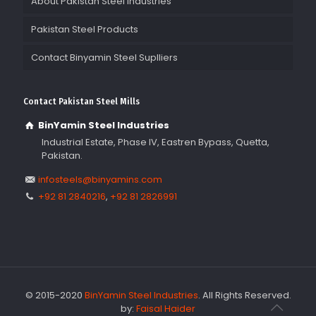
About Pakistan Steel Industries
Pakistan Steel Products
Contact Binyamin Steel Suplliers
Contact Pakistan Steel Mills
BinYamin Steel Industries
Industrial Estate, Phase IV, Eastren Bypass, Quetta,
Pakistan.
infosteels@binyamins.com
+92 81 2840216
,
+92 81 2826991
© 2015-2020
BinYamin Steel Industries
. All Rights Reserved.
by:
Faisal Haider