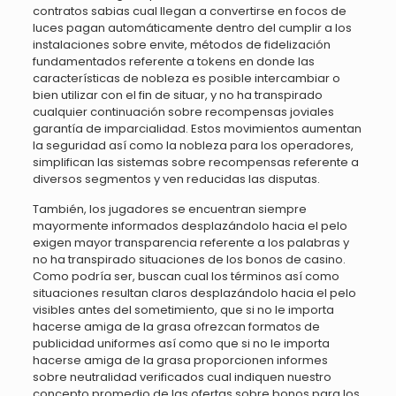
contratos sabias cual llegan a convertirse en focos de
luces pagan automáticamente dentro del cumplir a los
instalaciones sobre envite, métodos de fidelización
fundamentados ​​referente a tokens en donde las
características de nobleza es posible intercambiar o
bien utilizar con el fin de situar, y no ha transpirado
cualquier continuación sobre recompensas joviales
garantía de imparcialidad. Estos movimientos aumentan
la seguridad así­ como la nobleza para los operadores,
simplifican las sistemas sobre recompensas referente a
diversos segmentos y ven reducidas las disputas.
También, los jugadores se encuentran siempre
mayormente informados desplazándolo hacia el pelo
exigen mayor transparencia referente a los palabras y
no ha transpirado situaciones de los bonos de casino.
Como podrí­a ser, buscan cual los términos así­ como
situaciones resultan claros desplazándolo hacia el pelo
visibles antes del sometimiento, que si no le importa
hacerse amiga de la grasa ofrezcan formatos de
publicidad uniformes así­ como que si no le importa
hacerse amiga de la grasa proporcionen informes
sobre neutralidad verificados cual indiquen nuestro
concepto promedio de las ofertas sobre bonos para los