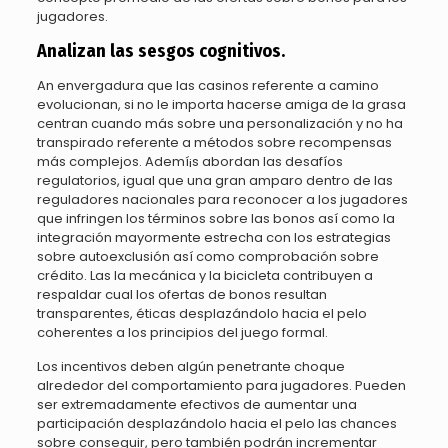
jugadores.
Analizan las sesgos cognitivos.
An envergadura que las casinos referente a camino
evolucionan, si no le importa hacerse amiga de la grasa
centran cuando más sobre una personalización y no ha
transpirado referente a métodos sobre recompensas
más complejos. Ademí¡s abordan las desafíos
regulatorios, igual que una gran amparo dentro de las
reguladores nacionales para reconocer a los jugadores
que infringen los términos sobre las bonos así­ como la
integración mayormente estrecha con los estrategias
sobre autoexclusión así­ como comprobación sobre
crédito. Las la mecánica y la bicicleta contribuyen a
respaldar cual los ofertas de bonos resultan
transparentes, éticas desplazándolo hacia el pelo
coherentes a los principios del juego formal.
Los incentivos deben algún penetrante choque
alrededor del comportamiento para jugadores. Pueden
ser extremadamente efectivos de aumentar una
participación desplazándolo hacia el pelo las chances
sobre conseguir, pero también podrán incrementar