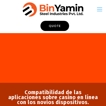
QUOTE
Compatibilidad de las
aplicaciones sobre casino en línea
con los novios dispositivos.