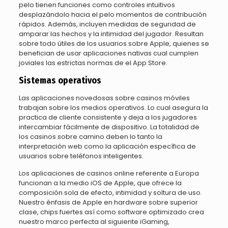
pelo tienen funciones como controles intuitivos
desplazándolo hacia el pelo momentos de contribución
rápidos. Además, incluyen medidas de seguridad de
amparar las hechos y la intimidad del jugador. Resultan
sobre todo útiles de los usuarios sobre Apple, quienes se
benefician de usar aplicaciones nativas cual cumplen
joviales las estrictas normas de el App Store.
Sistemas operativos
Las aplicaciones novedosas sobre casinos móviles
trabajan sobre los medios operativos. Lo cual asegura la
practica de cliente consistente y deja a los jugadores
intercambiar fácilmente de dispositivo. La totalidad de
los casinos sobre camino deben lo tanto la
interpretación web como la aplicación específica de
usuarios sobre teléfonos inteligentes.
Los aplicaciones de casinos online referente a Europa
funcionan a la medio iOS de Apple, que ofrece la
composición sola de efecto, intimidad y soltura de uso.
Nuestro énfasis de Apple en hardware sobre superior
clase, chips fuertes así­ como software optimizado crea
nuestro marco perfecta al siguiente iGaming,