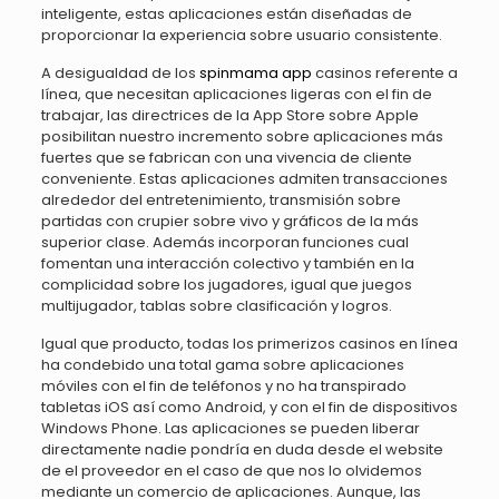
inteligente, estas aplicaciones están diseñadas de
proporcionar la experiencia sobre usuario consistente.
A desigualdad de los
spinmama app
casinos referente a
línea, que necesitan aplicaciones ligeras con el fin de
trabajar, las directrices de la App Store sobre Apple
posibilitan nuestro incremento sobre aplicaciones más
fuertes que se fabrican con una vivencia de cliente
conveniente. Estas aplicaciones admiten transacciones
alrededor del entretenimiento, transmisión sobre
partidas con crupier sobre vivo y gráficos de la más
superior clase. Además incorporan funciones cual
fomentan una interacción colectivo y también en la
complicidad sobre los jugadores, igual que juegos
multijugador, tablas sobre clasificación y logros.
Igual que producto, todas los primerizos casinos en línea
ha condebido una total gama sobre aplicaciones
móviles con el fin de teléfonos y no ha transpirado
tabletas iOS así­ como Android, y con el fin de dispositivos
Windows Phone. Las aplicaciones se pueden liberar
directamente nadie pondrí­a en duda desde el website
de el proveedor en el caso de que nos lo olvidemos
mediante un comercio de aplicaciones. Aunque, las