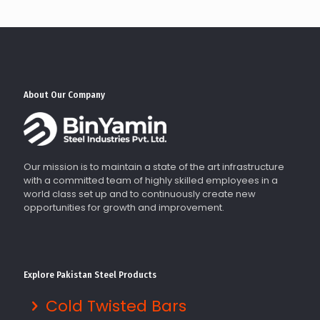
About Our Company
Our mission is to maintain a state of the art infrastructure
with a committed team of highly skilled employees in a
world class set up and to continuously create new
opportunities for growth and improvement.
Explore Pakistan Steel Products
Cold Twisted Bars