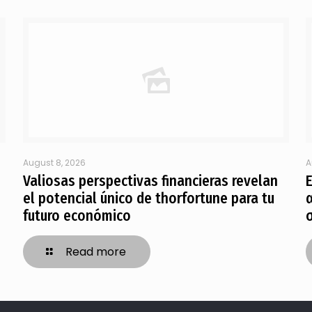
August 8, 2026
A
Valiosas perspectivas financieras revelan
el potencial único de thorfortune para tu
futuro económico
Read more