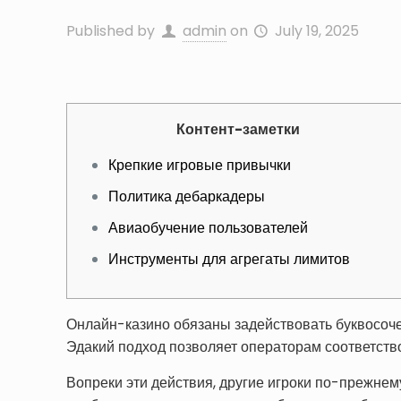
Published by
admin
on
July 19, 2025
Контент-заметки
Крепкие игровые привычки
Политика дебаркадеры
Авиаобучение пользователей
Инструменты для агрегаты лимитов
Онлайн-казино обязаны задействовать буквосоч
Эдакий подход позволяет операторам соответст
Вопреки эти действия, другие игроки по-прежне