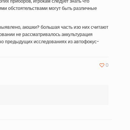
тих приборов, игрокам следует знать что
ими обстоятельствами могут быть различные
выявлено, аюшки? большая часть изо них считают
овании не рассматривалось аккультурация
е во предыдущих исследованиях из автофокус-
0