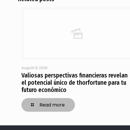
August 8, 2026
Valiosas perspectivas financieras revelan
el potencial único de thorfortune para tu
futuro económico
Read more