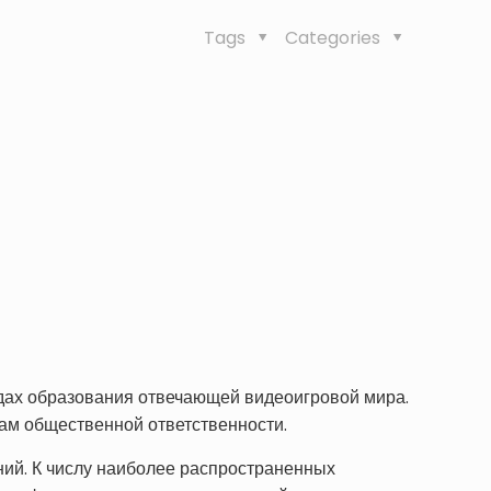
Tags
Categories
дах образования отвечающей видеоигровой мира.
ам общественной ответственности.
ний.
К числу наиболее распространенных