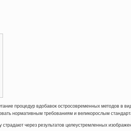
етание процедур вдобавок остросовременных методов в ви
вовать нормативным требованиям и великорослым стандарт
му страдают через результатов целеустремленных изображе