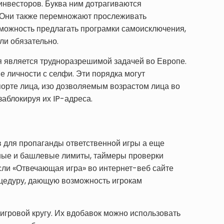
нвесторов. Буква ним дотрагиваются
 Они также перемножают прослеживать
зможность предлагать програмки самоисключения,
и обязательно.
я является трудноразрешимой задачей во Европе.
е личности с селфи. Эти порядка могут
порте лица, изо дозволяемым возрастом лица во
аблокируя их IP-адреса.
 для пропаганды ответственной игры а еще
ные и башлевые лимиты, таймеры проверки
асли «Отвечающая игра» во интернет-веб сайте
цедуру, дающую возможность игрокам
гровой кругу. Их вдобавок можно использовать