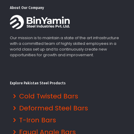
About Our Company
Our mission is to maintain a state of the art infrastructure
with a committed team of highly skilled employees in a
world class set up and to continuously create new
opportunities for growth and improvement.
Explore Pakistan Steel Products
Cold Twisted Bars
Deformed Steel Bars
T-Iron Bars
Equal Angle Bars