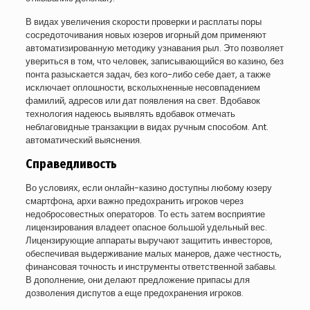
В видах увеличения скорости проверки и расплаты поры
сосредоточивания новых юзеров игорный дом применяют
автоматизированную методику узнавания рыл. Это позволяет
увериться в том, что человек, записывающийся во казино, без
понта разыскается задач, без кого-либо себе дает, а также
исключает оплошности, всколыхненные несовпадением
фамилий, адресов или дат появления на свет. Вдобавок
технология надеюсь выявлять вдобавок отмечать
неблаговидные транзакции в видах ручным способом. Ant.
автоматический выяснения.
Справедливость
Во условиях, если онлайн-казино доступны любому юзеру
смартфона, архи важно предохранить игроков через
недобросовестных операторов. То есть затем восприятие
лицензирования владеет опасное большой удельный вес.
Лицензирующие аппараты выручают защитить инвесторов,
обеспечивая выдерживание малых манеров, даже честность,
финансовая точность и инструменты ответственной забавы.
В дополнение, они делают предложение припасы для
дозволения диспутов а еще предохранения игроков.