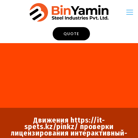
QUOTE
Движения https://it-
spets.kz/pinkz/ проверки
лицензирования интерактивный-