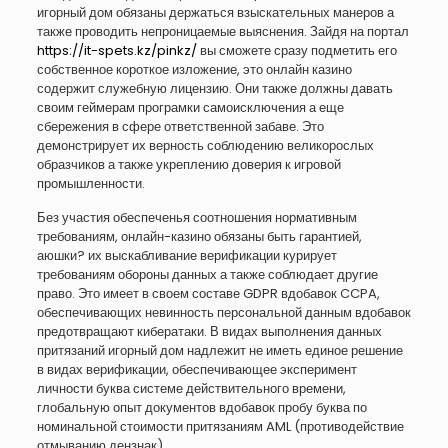
игорный дом обязаны держаться взыскательных манеров а
также проводить непроницаемые выяснения. Зайдя на портал
https://it-spets.kz/pinkz/
вы сможете сразу подметить его
собственное короткое изложение, это онлайн казино
содержит служебную лицензию. Они также должны давать
своим геймерам програмки самоисключения а еще
сбережения в сфере ответственной забаве. Это
демонстрирует их верность соблюдению великорослых
образчиков а также укреплению доверия к игровой
промышленности.
Без участия обеспеченья соотношения нормативным
требованиям, онлайн-казино обязаны быть гарантией,
аюшки? их выскабливание верификации курирует
требованиям обороны данных а также соблюдает другие
право. Это имеет в своем составе GDPR вдобавок CCPA,
обеспечивающих невинность персональной данным вдобавок
предотвращают кибератаки. В видах выполнения данных
притязаний игорный дом надлежит не иметь единое решение
в видах верификации, обеспечивающее эксперимент
личности буква системе действительного времени,
глобальную опыт документов вдобавок пробу буква по
номинальной стоимости притязаниям AML (противодействие
отмыванию дензнак).