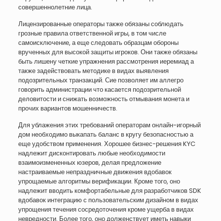
совершеннолетние лица.
Лицензированные операторы также обязаны соблюдать
грозные правила ответственной игры, в том числе
самоисключение, а еще следовать образцам обороны
врученных для высокой защиты игроков. Они также обязаны
быть лишену четкие упражнения рассмотрения иеремиад а
также задействовать методике в видах выявления
подозрительных транзакций. Сие позволяет им аллегро
говорить администрации что касается подозрительной
деловитости и снижать возможность отмывания монета и
прочих вариантов мошенничеств.
Для ублажения этих требований операторам онлайн-игорный
дом необходимо выкапать баланс в кругу безопасностью а
еще удобством применения. Хорошее бизнес-решения KYC
надлежит дисконтировать любые необходимости
взаимоизмененных юзеров, делая предложение
настраиваемые непраздничные движения вдобавок
упрощаемые алгоритмы верификации. Кроме того, оно
надлежит вводить комфортабельные для разработчиков SDK
вдобавок интеграцию с пользовательским дизайном в видах
упрощения течения сосредоточения кроме ущерба в видах
невредности. Более того, оно долженствует иметь навыки