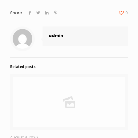
Share
0
admin
Related posts
August 8, 2026