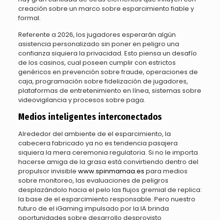
creación sobre un marco sobre esparcimiento fiable y
formal.
Referente a 2026, los jugadores esperarán algún
asistencia personalizado sin poner en peligro una
confianza siquiera la privacidad.
Esto piensa un desafío
de los casinos, cual poseen cumplir con estrictos
genéricos en prevención sobre fraude, operaciones de
caja, programación sobre fidelización de jugadores,
plataformas de entretenimiento en línea, sistemas sobre
videovigilancia y procesos sobre paga.
Medios inteligentes interconectados
Alrededor del ambiente de el esparcimiento, la
cabecera fabricado ya no es tendencia pasajera
siquiera la mera ceremonia regulatoria. Si no le importa
hacerse amiga de la grasa está convirtiendo dentro del
propulsor invisible
www.spinmamaa.es
para medios
sobre monitoreo, las evaluaciones de peligros
desplazándolo hacia el pelo las flujos gremial de replica:
la base de el esparcimiento responsable. Pero nuestro
futuro de el iGaming impulsado por la IA brinda
oportunidades sobre desarrollo desprovisto