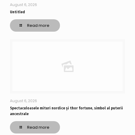
August 6, 2026
Untitled
Read more
August 6, 2026
Spectaculoasele mituri nordice și thor fortune, simbol al puterii
ancestrale
Read more