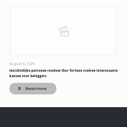
August 6, 2026
Inzichtelijke patronen rondom thor fortune creëren interessante
kansen voor beleggers
Read more