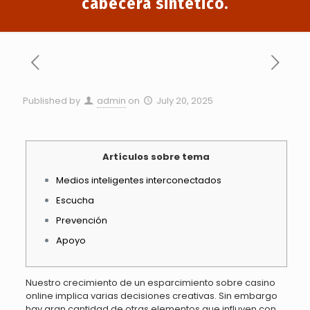
cabecera sintético.
Published by
admin
on
July 20, 2025
Artículos sobre tema
Medios inteligentes interconectados
Escucha
Prevención
Apoyo
Nuestro crecimiento de un esparcimiento sobre casino
online implica varias decisiones creativas. Sin embargo
hay gran cantidad de otras elementos que influyen con