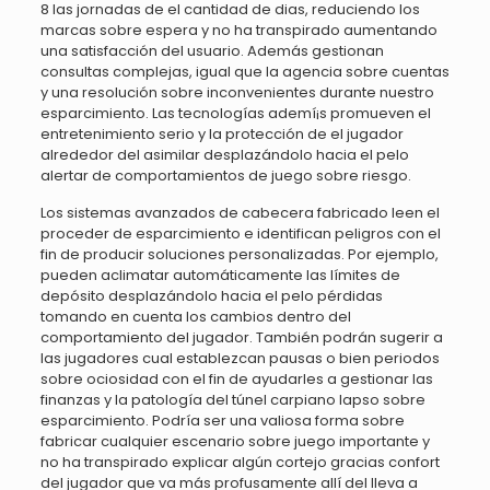
8 las jornadas de el cantidad de dias, reduciendo los
marcas sobre espera y no ha transpirado aumentando
una satisfacción del usuario. Además gestionan
consultas complejas, igual que la agencia sobre cuentas
y una resolución sobre inconvenientes durante nuestro
esparcimiento. Las tecnologías ademí¡s promueven el
entretenimiento serio y la protección de el jugador
alrededor del asimilar desplazándolo hacia el pelo
alertar de comportamientos de juego sobre riesgo.
Los sistemas avanzados de cabecera fabricado leen el
proceder de esparcimiento e identifican peligros con el
fin de producir soluciones personalizadas. Por ejemplo,
pueden aclimatar automáticamente las límites de
depósito desplazándolo hacia el pelo pérdidas
tomando en cuenta los cambios dentro del
comportamiento del jugador. También podrán sugerir a
las jugadores cual establezcan pausas o bien periodos
sobre ociosidad con el fin de ayudarles a gestionar las
finanzas y la patologí­a del túnel carpiano lapso sobre
esparcimiento. Podría ser una valiosa forma sobre
fabricar cualquier escenario sobre juego importante y
no ha transpirado explicar algún cortejo gracias confort
del jugador que va más profusamente allí del lleva a