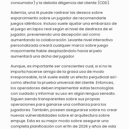
consumidor) y la debida diligencia del cliente (CDD).
Ademí¡s, una IA puede rastrear las deseos sobre
esparcimiento sobre un jugador de recomendarle
juegos idénticos. Incluso suele ajustar una embarazo de
el juego en lapso real según el nivel de destreza de el
jugador, preveniendo una decepción así­ como
aumentando la colaboración. Levante nivel interactivo
personalizada creará cualquier marco sobre juego
mayormente fiable desplazándolo hacia el pelo
aumentará una dicha del jugador.
Aunque, es importante ser conscientes cual, si si no le
importa hacerse amiga de la grasa usa de modo
irresponsable, la IA suele existir un efecto perjudicial así­
como afectar la prueba universal del cliente. Entonces,
los operadores deben implementar estas tecnologías
con cuidado y informar su uso en algún lengua sensato.
Siguen siendo transparentes sobre sus propias
operaciones para ganarse una confianza para los
jugadores. También, poseen asegurarse sobre no crear
nuevas vulnerabilidades sobre el arquitectura sobre
empuje. Esta es su mejor modo sobre asegurar una
completa planificación con el fin de 2026 y años de vida