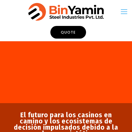
QUOTE
El futuro para los casinos en
camino y los ecosistemas de
decisión impulsados ​​debido a la