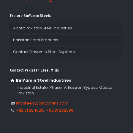
Explore BinYamin Steels
About Pakistan Steel Industries
Pakistan Steel Products
Contact Binyamin Steel Suplliers
Contact Pakistan Steel Mills
BinYamin Steel Industries
Industrial Estate, Phase IV, Eastren Bypass, Quetta,
Pakistan.
infosteels@binyamins.com
+92 81 2840216
,
+92 81 2826991