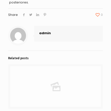
posteriores.
Share
0
admin
Related posts