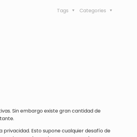
Tags
Categories
tivas.
Sin embargo existe gran cantidad de
tante.
a privacidad. Esto supone cualquier desafío de