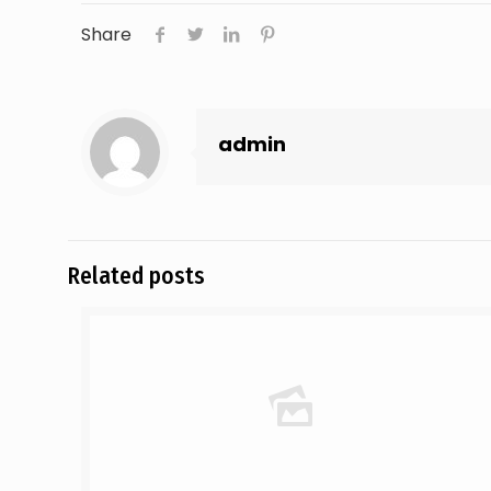
Share
admin
Related posts