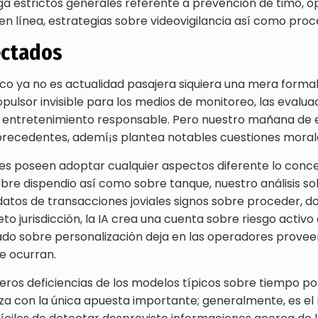
ga estrictos generales referente a prevención de timo, 
 en línea, estrategias sobre videovigilancia así­ como pr
ectados
tico ya no es actualidad pasajera siquiera una mera formal
opulsor invisible para los medios de monitoreo, las evalua
 el entretenimiento responsable. Pero nuestro mañana de 
precedentes, ademí¡s plantea notables cuestiones moral
ores poseen adoptar cualquier aspectos diferente lo conce
 sobre dispendio así­ como sobre tanque, nuestro análisis
 datos de transacciones joviales signos sobre proceder,
to jurisdicción, la IA crea una cuenta sobre riesgo activ
ado sobre personalización deja en las operadores proveer
e ocurran.
eros deficiencias de los modelos tí­picos sobre tiempo pos
a con la única apuesta importante; generalmente, es el