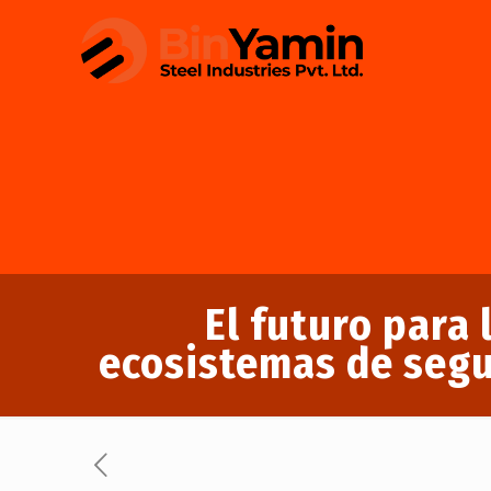
El futuro para 
ecosistemas de segur