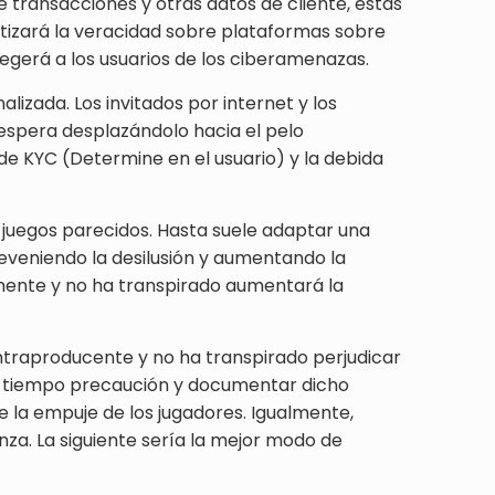
e transacciones y otras datos de cliente, estas
izará la veracidad sobre plataformas sobre
tegerá a los usuarios de los ciberamenazas.
izada. Los invitados por internet y los
espera desplazándolo hacia el pelo
 de KYC (Determine en el usuario) y la debida
 juegos parecidos. Hasta suele adaptar una
eveniendo la desilusión y aumentando la
emente y no ha transpirado aumentará la
ontraproducente y no ha transpirado perjudicar
el tiempo precaución y documentar dicho
 la empuje de los jugadores. Igualmente,
za. La siguiente sería la mejor modo de