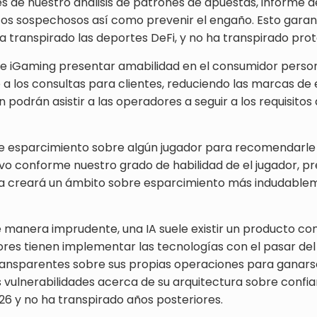
vés de nuestro análisis de patrones de apuestas, informe d
 sospechosos así­ como prevenir el engaño. Esto garant
ha transpirado las deportes DeFi, y no ha transpirado pro
e iGaming presentar amabilidad en el consumidor personal
 los consultas para clientes, reduciendo las marcas de 
 podrán asistir a las operadores a seguir a los requisitos
bre esparcimiento sobre algún jugador para recomendarle
vo conforme nuestro grado de habilidad de el jugador, pr
giada creará un ámbito sobre esparcimiento más indudabl
bre manera imprudente, una IA suele existir un producto c
adores tienen implementar las tecnologías con el pasar d
transparentes sobre sus propias operaciones para ganarse
vulnerabilidades acerca de su arquitectura sobre confian
 y no ha transpirado años posteriores.