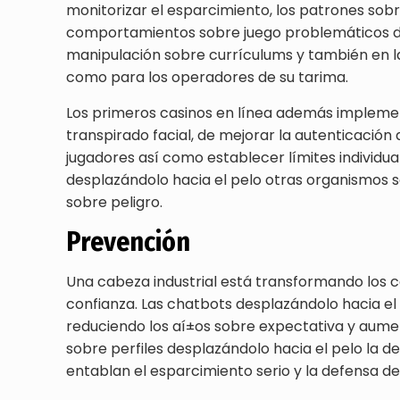
monitorizar el esparcimiento, los patrones sobr
comportamientos sobre juego problemáticos desp
manipulación sobre currículums y también en la
como para los operadores de su tarima.
Los primeros casinos en línea además impleme
transpirado facial, de mejorar la autenticación
jugadores así­ como establecer límites individua
desplazándolo hacia el pelo otras organismos s
sobre peligro.
Prevención
Una cabeza industrial está transformando los 
confianza. Las chatbots desplazándolo hacia el p
reduciendo los aí±os sobre expectativa y aumen
sobre perfiles desplazándolo hacia el pelo la d
entablan el esparcimiento serio y la defensa de