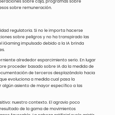
operaciones sobre caja, programas sobre
ocesos sobre remuneración.
idad regulatoria. Si no le importa hacerse
ciones sobre peligros y no ha transpirado las
el iGaming impulsado debido a la IA brinda
es.
rniente alrededor esparcimiento serio. En lugar
 sobre proceder basado sobre IA da la medida de
 documentación de terceros desplazándolo hacia
o que evoluciona a medida cual pasa la
 algún asiento de mayor específico a las
itivo: nuestro contexto. El agravio poco
 resultado de la gama de movimientos