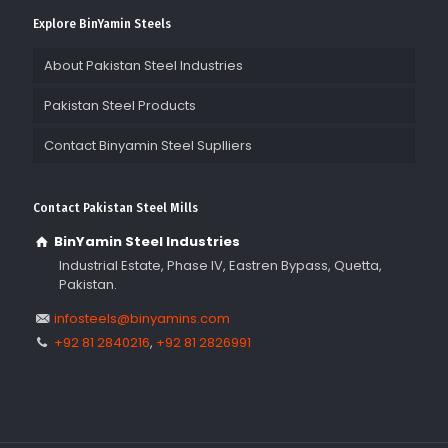
Explore BinYamin Steels
About Pakistan Steel Industries
Pakistan Steel Products
Contact Binyamin Steel Suplliers
Contact Pakistan Steel Mills
BinYamin Steel Industries
Industrial Estate, Phase IV, Eastren Bypass, Quetta,
Pakistan.
infosteels@binyamins.com
+92 81 2840216
,
+92 81 2826991