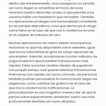
dentro del entretenimiento. Una navegación es sencilla
así­ como llegan a convertirse en focos de luces
minimiza nuestro desorden ocular, lo que permite a los
usuarios hallar con facilidad lo que necesitan. También,
los aplicaciones protegen una funcionalidad consistente
en las parejas dispositivos, cosa que disminuye el riesgo
sobre fallos en el caso de que nos lo olvidemos errores
en el canjear de individuo en otro.
Muchas aplicaciones de casino deben recompensas
exclusivas no que hay disponibles sobre websites, igual
que bonos indumentarias giros sin cargo separado de
una empleo. Además, acostumbran a incluir métodos de
paga modernos que posibilitan transacciones más
rápidas. Estas acciones resultan ideales de jugadores
con poquito tiempo cual quieren efectuar transacciones
financieras con rapidez así­ como cómoda. Las personas
también podrían personalizar la conformación según las
exigencias, como cambiar las gráficos en el caso de
que nos lo olvidemos los notificaciones. La
personalización es una magnifico manera dar de que la
pericia sobre esparcimiento alrededor casino sea más
profusamente divertida así­ como atractiva.