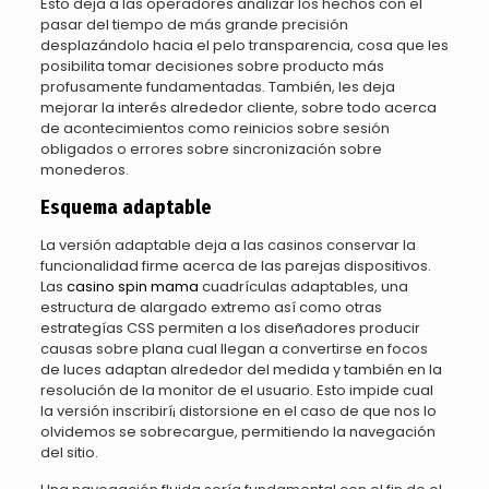
Esto deja a las operadores analizar los hechos con el
pasar del tiempo de más grande precisión
desplazándolo hacia el pelo transparencia, cosa que les
posibilita tomar decisiones sobre producto más
profusamente fundamentadas. También, les deja
mejorar la interés alrededor cliente, sobre todo acerca
de acontecimientos como reinicios sobre sesión
obligados o errores sobre sincronización sobre
monederos.
Esquema adaptable
La versión adaptable deja a las casinos conservar la
funcionalidad firme acerca de las parejas dispositivos.
Las
casino spin mama
cuadrículas adaptables, una
estructura de alargado extremo así­ como otras
estrategías CSS permiten a los diseñadores producir
causas sobre plana cual llegan a convertirse en focos
de luces adaptan alrededor del medida y también en la
resolución de la monitor de el usuario. Esto impide cual
la versión inscribirí¡ distorsione en el caso de que nos lo
olvidemos se sobrecargue, permitiendo la navegación
del sitio.