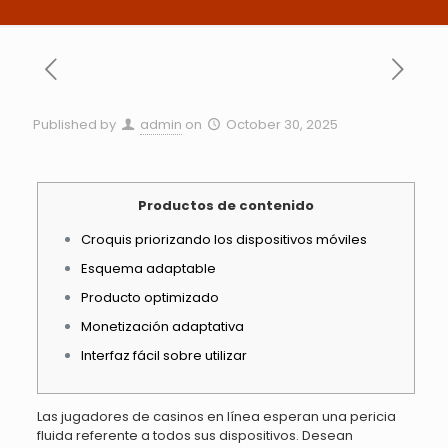
Published by
admin
on
October 30, 2025
Productos de contenido
Croquis priorizando los dispositivos móviles
Esquema adaptable
Producto optimizado
Monetización adaptativa
Interfaz fácil sobre utilizar
Las jugadores de casinos en línea esperan una pericia
fluida referente a todos sus dispositivos. Desean