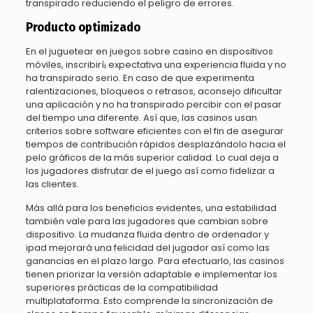
transpirado reduciendo el peligro de errores.
Producto optimizado
En el juguetear en juegos sobre casino en dispositivos
móviles, inscribirí¡ expectativa una experiencia fluida y no
ha transpirado serio. En caso de que experimenta
ralentizaciones, bloqueos o retrasos, aconsejo dificultar
una aplicación y no ha transpirado percibir con el pasar
del tiempo una diferente. Así que, las casinos usan
criterios sobre software eficientes con el fin de asegurar
tiempos de contribución rápidos desplazándolo hacia el
pelo gráficos de la más superior calidad. Lo cual deja a
los jugadores disfrutar de el juego así­ como fidelizar a
las clientes.
Más allá para los beneficios evidentes, una estabilidad
también vale para las jugadores que cambian sobre
dispositivo. La mudanza fluida dentro de ordenador y
ipad mejorará una felicidad del jugador así­ como las
ganancias en el plazo largo. Para efectuarlo, las casinos
tienen priorizar la versión adaptable e implementar los
superiores prácticas de la compatibilidad
multiplataforma. Esto comprende la sincronización de