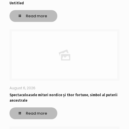
Untitled
Read more
August 6, 2026
Spectaculoasele mituri nordice și thor fortune, simbol al puterii
ancestrale
Read more