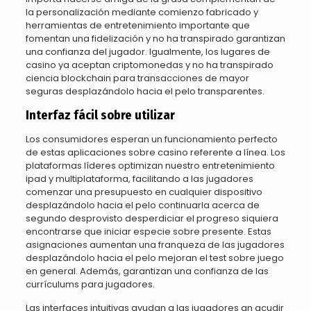
la personalización mediante comienzo fabricado y
herramientas de entretenimiento importante que
fomentan una fidelización y no ha transpirado garantizan
una confianza del jugador. Igualmente, los lugares de
casino ya aceptan criptomonedas y no ha transpirado
ciencia blockchain para transacciones de mayor
seguras desplazándolo hacia el pelo transparentes.
Interfaz fácil sobre utilizar
Los consumidores esperan un funcionamiento perfecto
de estas aplicaciones sobre casino referente a línea. Los
plataformas líderes optimizan nuestro entretenimiento
ipad y multiplataforma, facilitando a las jugadores
comenzar una presupuesto en cualquier dispositivo
desplazándolo hacia el pelo continuarla acerca de
segundo desprovisto desperdiciar el progreso siquiera
encontrarse que iniciar especie sobre presente. Estas
asignaciones aumentan una franqueza de las jugadores
desplazándolo hacia el pelo mejoran el test sobre juego
en general. Además, garantizan una confianza de las
currículums para jugadores.
Las interfaces intuitivas ayudan a las jugadores an acudir