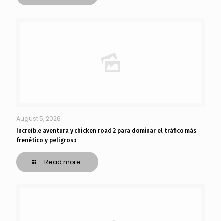
August 5, 2026
Increíble aventura y chicken road 2 para dominar el tráfico más
frenético y peligroso
Read more