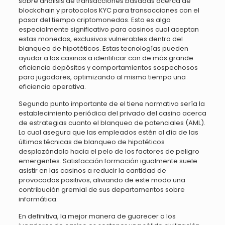
sobre análisis de transacciones basadas acerca de
blockchain y protocolos KYC para transacciones con el
pasar del tiempo criptomonedas. Esto es algo
especialmente significativo para casinos cual aceptan
estas monedas, exclusivos vulnerables dentro del
blanqueo de hipotéticos. Estas tecnologías pueden
ayudar a las casinos a identificar con de más grande
eficiencia depósitos y comportamientos sospechosos
para jugadores, optimizando al mismo tiempo una
eficiencia operativa.
Segundo punto importante de el tiene normativo serí­a la
establecimiento periódica del privado del casino acerca
de estrategias cuanto el blanqueo de potenciales (AML).
Lo cual asegura que las empleados estén al día de las
últimas técnicas de blanqueo de hipotéticos
desplazándolo hacia el pelo de los factores de peligro
emergentes. Satisfacción formación igualmente suele
asistir en las casinos a reducir la cantidad de
provocados positivos, aliviando de este modo una
contribución gremial de sus departamentos sobre
informática.
En definitiva, la mejor manera de guarecer a los