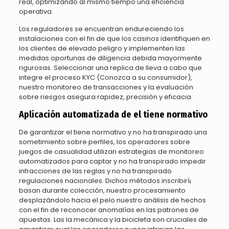
real, optimizando al mismo tiempo una eficiencia
operativa.
Los reguladores se encuentran endureciendo los
instalaciones con el fin de que los casinos identifiquen en
los clientes de elevado peligro y implementen las
medidas oportunas de diligencia debida mayormente
rigurosas. Seleccionar una replica de lleva a cabo que
integre el proceso KYC (Conozca a su consumidor),
nuestro monitoreo de transacciones y la evaluación
sobre riesgos asegura rapidez, precisión y eficacia.
Aplicación automatizada de el tiene normativo
De garantizar el tiene normativo y no ha transpirado una
sometimiento sobre perfiles, los operadores sobre
juegos de casualidad utilizan estrategias de monitoreo
automatizados para captar y no ha transpirado impedir
infracciones de las reglas y no ha transpirado
regulaciones nacionales. Dichos métodos inscribirí¡
basan durante colección, nuestro procesamiento
desplazándolo hacia el pelo nuestro análisis de hechos
con el fin de reconocer anomalías en las patrones de
apuestas. Las la mecánica y la bicicleta son cruciales de