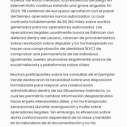
A pesar de estas medidas, la prevalencia del juego en
internet ilícito continua estando una grave angustia. En
2024, 118 centenas de europeos apostaron con el pasar
del tiempo operadores nunca autorizados. Lo cual
contrasta notablemente de 80.160 miles sobre eurillos
generados para los operadores autorizados. Las
operadores ilegales usualmente nunca se fabrican con
defensa dentro del usuario, carecen de procedimientos
sobre resolución sobre disputas y no ha transpirado no
hacen una comprobación de identidad (KYC) de
comprobar una permanencia de las individuos.
Igualmente, suelen anunciarse ilegalmente acerca de
social networks y plataformas sobre vídeo.
Muchos participantes sobre los consultas de el Ejemplar
Verde destacaron la necesidad sobre una disposición
formalizada para mejorar una colaboración
administrativa dentro de las Situaciones miembros. Lo
cual les permitiría cambiar información desplazándolo
hacia el pelo interesantes útiles, y no ha transpirado
sensaciones durante averiguación y multa sobre
operadores ilegales. Sin embargo, la eficiencia sobre
dicha conformación dependerá de la clase y también
en la naturaleza de el documentación y no ha