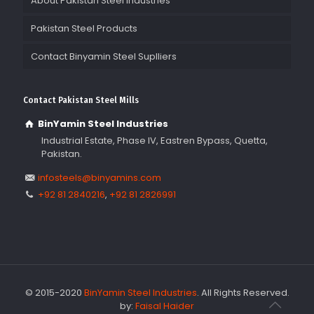
About Pakistan Steel Industries
Pakistan Steel Products
Contact Binyamin Steel Suplliers
Contact Pakistan Steel Mills
BinYamin Steel Industries
Industrial Estate, Phase IV, Eastren Bypass, Quetta,
Pakistan.
infosteels@binyamins.com
+92 81 2840216
,
+92 81 2826991
© 2015-2020
BinYamin Steel Industries
. All Rights Reserved.
by:
Faisal Haider