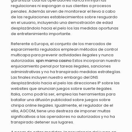
garantizar cual las operadores nunca infrinjan las
regulaciones ni expongan a sus clientes a procesos
penales. Además sirven de monitorear el lleva a cabo
de las regulaciones establecimientos sobre resguardo
en el usuario, incluyendo una demostración de edad
desplazándolo hacia el pelo los las medidas oportunas
de entretenimiento importante.
Referente a Europa, el conjunto de los mercados de
esparcimiento regulados emplean métodos de control
multicapa para prevenir actividades ilegales y nunca
autorizadas.
spin mama casino
Estos incorporan nuestro
enjuiciamiento penal por tareas ilegales, sanciones
administrativas y no ha transpirado medidas estrategías.
Las finales incluyen nuestro embargo del DNS
desplazándolo hacia el pelo las direcciones IP sobre las
websites que anuncian juegos sobre suerte ilegales.
Italia, como podrí­a ser, emplea las herramientas para
batallar una difusión publicidad sobre juegos sobre
chiripa online ilegales. Igualmente, el regulador de el
villa, AGCOM, tiene una destreza de imponer multas
significativas a las operadores no autorizados y no ha
transpirado detener sus lugares.