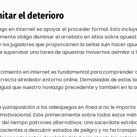
mitar el deterioro
ego en internet es apoyar el proceder formal. Esto incluy
lmente obliga disminuir el arrebato en sitios sobre apues
en los jugadores que proporcionen la señas suin hacer ap
 supervisar una tarea de apuestas movernos asimilar a l
rcimiento en internet es fundamental para comprender a
recta alrededor entorno online. Demasiadas de estas la m
, igual que nuestro noviazgo precedente y también en la a
 yuxtaposición a los videojuegos en línea si no le import
gía motivacional. Este primeramente sobre todos estos m
r del tiempo patrones alternativos. Una sacerdote estrib
pacientes a descubrir estados de peligro y no ha transpi