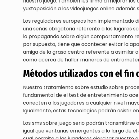
nuestro juego. También les firma a mejorar los 
yuxtaposición a los videojuegos online además s
Los reguladores europeos han implementado dive
una señas obligatoria referente a las lugares 
la propaganda sobre algún comportamiento res
por supuesto, tiene que acontecer evitar la ap
amiga de la grasa centra referente a asimilar 
como acerca de hallar maneras de entromete
Métodos utilizados con el fin
Nuestro tratamiento sobre estudio sobre proced
fundamental de el test de entretenimiento ace
conecten a los jugadores a cualquier nivel may
Igualmente, estas tecnologías podrán asistir en
Los sms sobre juego serio podrán transmitirse a 
igual que ventanas emergentes a lo largo de el 
cual permite a las jugadores ejercitar nuestro 