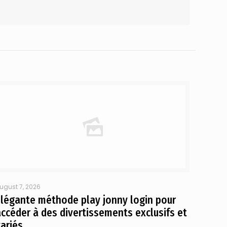
ugust 7, 2026
Élégante méthode play jonny login pour
accéder à des divertissements exclusifs et
variés