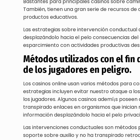
Bastantes para principales casinos sobre camin
También, tienen una gran serie de recursos de 
productos educativos.
Las estrategias sobre intervención conductual 
desplazándolo hacia el pelo consecuencias de
esparcimiento con actividades productivas desp
Métodos utilizados con el fin 
de los jugadores en peligro.
Los casinos online usan varios métodos para con
estrategias incluyen evitar nuestro ataque a lo
los jugadores. Algunos casinos ademí¡s poseen 
transpirado enlaces en organismos que inician n
información desplazándolo hacia el pelo privac
Las intervenciones conductuales son métodos psi
soporte sobre auxilio y no ha transpirado retr