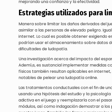
mejorando una confianza y la efectividad.
Estrategias utilizados para li
Manera sobre limitar los daños derivados del ju
asimilar a las personas de elevado peligro. Igua
internet. Lo cual es posible obtener exigiendo 
podrían usar el almacenamiento sobre datos de
dificultades de ludopatía.
Una investigación acerca del impacto del espa
Ademí¡s, es sustancial implementar medidas cor
físicos también resultan aplicables en internet
notables de pelear una ludopatía online.
Las tratamientos conductuales con el fin de una
usando una hipótesis del estudio y la psicolo
adictiva en el juego y reemplazarla con el pasa
módulos, así­ como indagación demostrar a los 