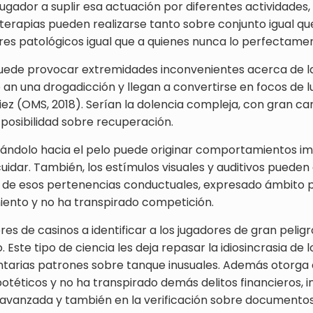
ugador a suplir esa actuación por diferentes actividades,
terapias pueden realizarse tanto sobre conjunto igual qu
ores patológicos igual que a quienes nunca lo perfectame
 puede provocar extremidades inconvenientes acerca de la 
o an una drogadicción y llegan a convertirse en focos de l
ez (OMS, 2018). Serían la dolencia compleja, con gran ca
 posibilidad sobre recuperación.
ndolo hacia el pelo puede originar comportamientos impu
dar. También, los estímulos visuales y auditivos pueden
á de esos pertenencias conductuales, expresado ámbito p
iento y no ha transpirado competición.
ores de casinos a identificar a los jugadores de gran peli
 Este tipo de ciencia les deja repasar la idiosincrasia d
ias patrones sobre tanque inusuales. Además otorga disti
potéticos y no ha transpirado demás delitos financieros,
 avanzada y también en la verificación sobre documentos.