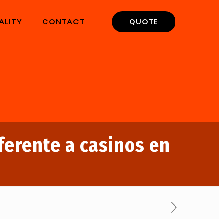
ALITY
CONTACT
QUOTE
ferente a casinos en