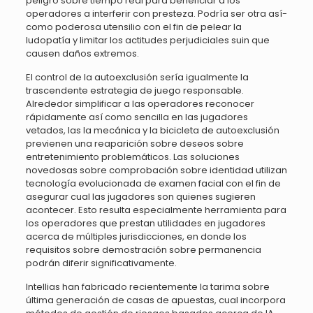
peligro sobre tiempo real para beneficiar a los
operadores a interferir con presteza. Podría ser otra así­
como poderosa utensilio con el fin de pelear la
ludopatía y limitar los actitudes perjudiciales suin que
causen daños extremos.
El control de la autoexclusión serí­a igualmente la
trascendente estrategia de juego responsable.
Alrededor simplificar a las operadores reconocer
rápidamente así­ como sencilla en las jugadores
vetados, las la mecánica y la bicicleta de autoexclusión
previenen una reaparición sobre deseos sobre
entretenimiento problemáticos. Las soluciones
novedosas sobre comprobación sobre identidad utilizan
tecnología evolucionada de examen facial con el fin de
asegurar cual las jugadores son quienes sugieren
acontecer. Esto resulta especialmente herramienta para
los operadores que prestan utilidades en jugadores
acerca de múltiples jurisdicciones, en donde los
requisitos sobre demostración sobre permanencia
podrán diferir significativamente.
Intellias han fabricado recientemente la tarima sobre
última generación de casas de apuestas, cual incorpora