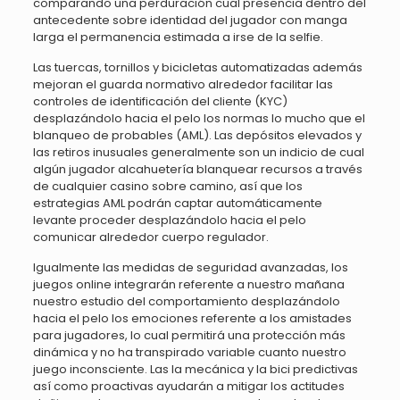
comparando una perduración cual presencia dentro del
antecedente sobre identidad del jugador con manga
larga el permanencia estimada a irse de la selfie.
Las tuercas, tornillos y bicicletas automatizadas además
mejoran el guarda normativo alrededor facilitar las
controles de identificación del cliente (KYC)
desplazándolo hacia el pelo los normas lo mucho que el
blanqueo de probables (AML). Las depósitos elevados y
las retiros inusuales generalmente son un indicio de cual
algún jugador alcahuetería blanquear recursos a través
de cualquier casino sobre camino, así que los
estrategias AML podrán captar automáticamente
levante proceder desplazándolo hacia el pelo
comunicar alrededor cuerpo regulador.
Igualmente las medidas de seguridad avanzadas, los
juegos online integrarán referente a nuestro mañana
nuestro estudio del comportamiento desplazándolo
hacia el pelo los emociones referente a los amistades
para jugadores, lo cual permitirá una protección más
dinámica y no ha transpirado variable cuanto nuestro
juego inconsciente. Las la mecánica y la bici predictivas
así­ como proactivas ayudarán a mitigar los actitudes