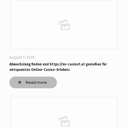
August 7, 2026
Abwechslung finden und https://nv-casino1.at genießen für
entspanntes Online-Casino-Erlebnis
Read more