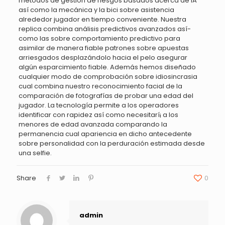
métodos de gestión de riesgos basados ​​acerca de IA
así­ como la mecánica y la bici sobre asistencia
alrededor jugador en tiempo conveniente. Nuestra
replica combina análisis predictivos avanzados así­
como las sobre comportamiento predictivo para
asimilar de manera fiable patrones sobre apuestas
arriesgados desplazándolo hacia el pelo asegurar
algún esparcimiento fiable. Además hemos diseñado
cualquier modo de comprobación sobre idiosincrasia
cual combina nuestro reconocimiento facial de la
comparación de fotografías de probar una edad del
jugador. La tecnología permite a los operadores
identificar con rapidez así­ como necesitarí¡ a los
menores de edad avanzada comparando la
permanencia cual apariencia en dicho antecedente
sobre personalidad con la perduración estimada desde
una selfie.
Share
0
admin