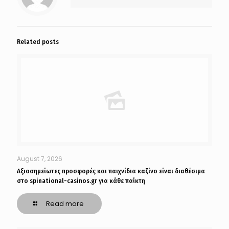
Related posts
August 7, 2026
Αξιοσημείωτες προσφορές και παιχνίδια καζίνο είναι διαθέσιμα
στο spinational-casinos.gr για κάθε παίκτη
Read more