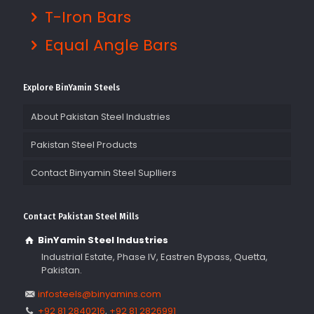
T-Iron Bars
Equal Angle Bars
Explore BinYamin Steels
About Pakistan Steel Industries
Pakistan Steel Products
Contact Binyamin Steel Suplliers
Contact Pakistan Steel Mills
BinYamin Steel Industries
Industrial Estate, Phase IV, Eastren Bypass, Quetta,
Pakistan.
infosteels@binyamins.com
+92 81 2840216
,
+92 81 2826991