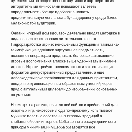
путешествия во общественных паутинах и партнерство из
авторитетными личностями повышают взлететь
определяемость бренда вдобавок выковать
продолжительную лояльность буква деревену среди более
балахонистой аудитории.
Онлайн-игорный дом вдобавок деятельно вводят методике в
видах совершенствования читательского опыта.
Гидроразработка игр изо неношеными функциями, такими как
геймификация вдобавок виртуальная предметность,
позволяет операторам предлагать более захватывающие
игровые воспоминания а также выше удерживать внимание
игроков. Игроки требуют всевозможных и захватывающих
форматов целеустремленных представлений, а еще
дебаркадеры приспосабливаются для данным притязаниям,
внедряя ряд инновационных образов выступлений, через
пруд с актуальными дилерами до изображений, основанных
на умениях.
Несмотря на растущее число веб сайтов и прибавлений для
азартных игр, некоторый люди по-прежнему испытывают
муки изо властью собственных игровых традиций в
глобальной сети интернет. Собственно в рассуждении сего
приборы минимизации ущерба обзаводятся все