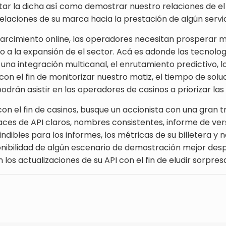
ar la dicha así­ como demostrar nuestro relaciones de el
elaciones de su marca hacia la prestación de algún servi
rcimiento online, las operadores necesitan prosperar mé
do a la expansión de el sector. Acá es adonde las tecnol
na integración multicanal, el enrutamiento predictivo, l
 el fin de monitorizar nuestro matiz, el tiempo de soluc
drán asistir en las operadores de casinos a priorizar las
on el fin de casinos, busque un accionista con una gran
enlaces de API claros, nombres consistentes, informe de ve
ndibles para los informes, los métricas de su billetera y
ponibilidad de algún escenario de demostración mejor de
los actualizaciones de su API con el fin de eludir sorpresa