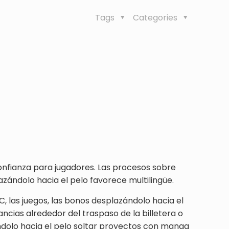
Tags
Categories
confianza para jugadores.
Las procesos sobre
azándolo hacia el pelo favorece multilingüe.
C, las juegos, las bonos desplazándolo hacia el
cias alrededor del traspaso de la billetera o
ndolo hacia el pelo soltar proyectos con manga