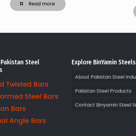
Read more
 Pakistan Steel
Explore BinYamin Steels
s
About Pakistan Steel Indu
d Twisted Bars
Pakistan Steel Products
ormed Steel Bars
Contact Binyamin Steel Su
ron Bars
al Angle Bars