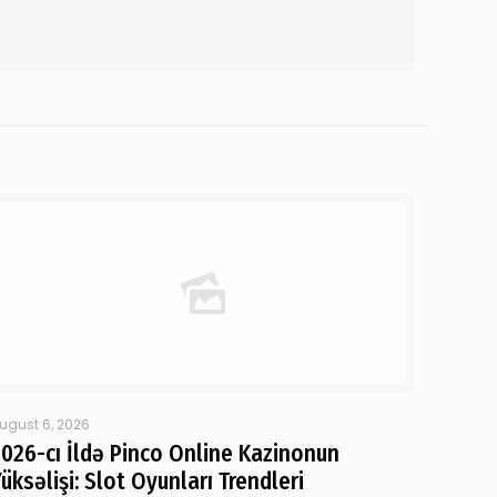
ugust 6, 2026
2026-cı İldə Pinco Online Kazinonun
üksəlişi: Slot Oyunları Trendleri