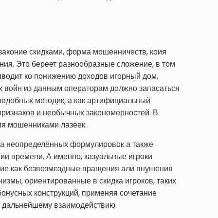
законие скидками, форма мошенничеств, коия
ия. Это береет разнообразные сложение, в том
риводит ко понижению доходов игорный дом,
ах войн из данным операторам должно запасаться
подобных методик, а как артифициальный
признаков и необычных закономерностей. В
ция мошенниками лазеек.
ака неопределённых формулировок а также
ии времени. А именно, казуальные игроки
кие как безвозмездные вращения али внушения
змы, ориентированные в скидка игроков, таких
онусных конструкций, применяя сочетание
ва дальнейшему взаимодействию.