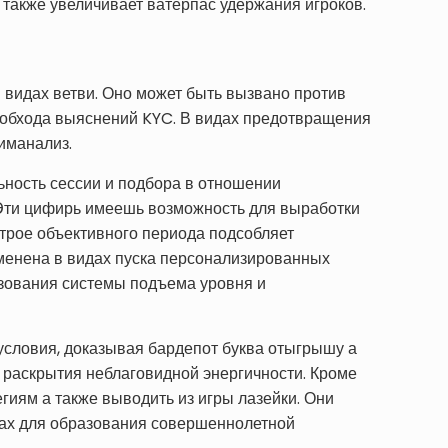
 также увеличивает ватерпас удержания игроков.
 видах ветви. Оно может быть вызвано против
я обхода выяснений KYC. В видах предотвращения
иманализ.
ьность сессии и подбора в отношении
Эти цифирь имеешь возможность для выработки
строе объективного периода подсобляет
именена в видах пуска персонализированных
азования системы подъема уровня и
условия, доказывая бардепот буква отыгрышу а
 раскрытия неблаговидной энергичности. Кроме
гиям а также выводить из игры лазейки. Они
ках для образования совершеннолетной