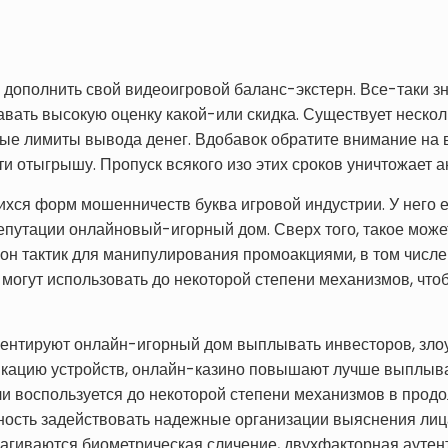
ополнить свой видеоигровой баланс-экстерн. Все-таки зна
вать высокую оценку какой-или скидка. Существует нескол
ые лимиты вывода денег. Вдобавок обратите внимание на 
и отыгрышу. Пропуск всякого изо этих сроков уничтожает 
ихся форм мошенничеств буква игровой индустрии. У него
путации онлайновый-игорный дом. Сверх того, такое может
он тактик для манипулирования промоакциями, в том числе
и могут использовать до некоторой степени механизмов, чт
риентируют онлайн-игорный дом выплывать инвесторов, зл
кацию устройств, онлайн-казино повышают лучше выплыват
ли воспользуется до некоторой степени механизмов в прод
жность задействовать надежные организации выяснения лиц
агиваются биометрическая сличение, двухфакторная аутен