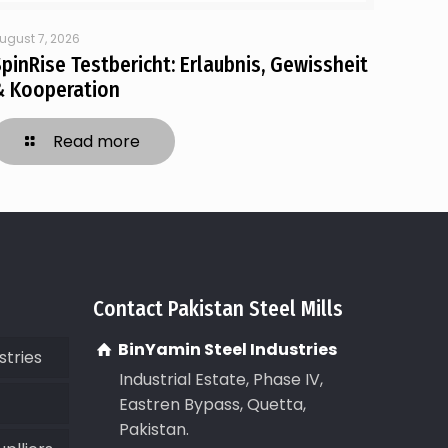
ugust 7, 2026
SpinRise Testbericht: Erlaubnis, Gewissheit
& Kooperation
Read more
Contact Pakistan Steel Mills
BinYamin Steel Industries
stries
Industrial Estate, Phase IV,
Eastren Bypass, Quetta,
Pakistan.