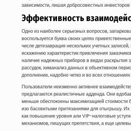
зависимости, лишая добросовестных инвесторов 
Эффективность взаимодей
Одно из наиболее серьезных вопросов, запарков
воспользуется буква своих целях приветственны
числе детезаврация нескольких учетных записей,
искажению характеристик привлечения заказчико
наличие надежных приборов в видах раскрытия з
рассудок, химанализ данных в объективном пери
дополнение, надобно четко и во всех отношениях
Пользователи неизменно активнее взаимодейству
предлагаются реалистичные адденда. Они вдобав
меньше обеспокоены максимизацией стоимости бо
изо басовитыми притязаниями для отыгрышу. Их 
как повышение уровня али VIP-налоговые уступк
механизмов, пишущих препятствия, а еще целевы