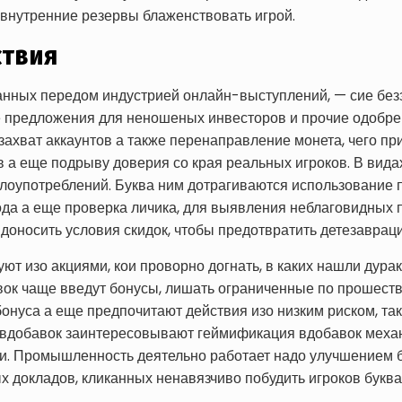
внутренние резервы блаженствовать игрой.
ствия
анных передом индустрией онлайн-выступлений, — сие без
е предложения для неношеных инвесторов и прочие одобрен
 захват аккаунтов а также перенаправление монета, чего п
в а еще подрыву доверия со края реальных игроков. В вид
лоупотреблений. Буква ним дотрагиваются использование 
ода а еще проверка личика, для выявления неблаговидных 
 доносить условия скидок, чтобы предотвратить детезавра
ют изо акциями, кои проворно догнать, в каких нашли дур
ок чаще введут бонусы, лишать ограниченные по прошеств
нуса а еще предпочитают действия изо низким риском, та
вдобавок заинтересовывают геймификация вдобавок механи
и. Промышленность деятельно работает надо улучшением б
х докладов, кликанных ненавязчиво побудить игроков бук