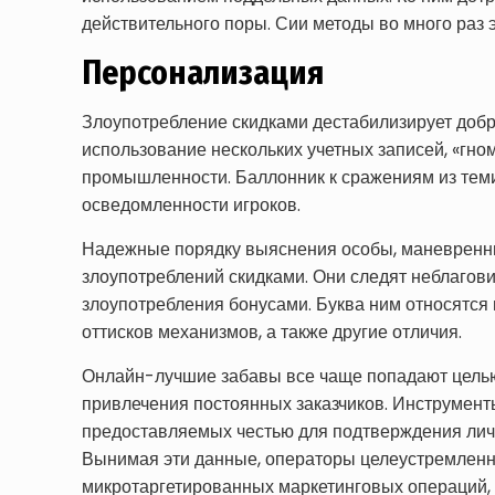
действительного поры. Сии методы во много раз
Персонализация
Злоупотребление скидками дестабилизирует добр
использование нескольких учетных записей, «гно
промышленности. Баллонник к сражениям из теми
осведомленности игроков.
Надежные порядку выяснения особы, маневренны
злоупотреблений скидками. Они следят неблаго
злоупотребления бонусами. Буква ним относятся 
оттисков механизмов, а также другие отличия.
Онлайн-лучшие забавы все чаще попадают целью
привлечения постоянных заказчиков. Инструменты
предоставляемых честью для подтверждения лич
Вынимая эти данные, операторы целеустремленн
микротаргетированных маркетинговых операций, 