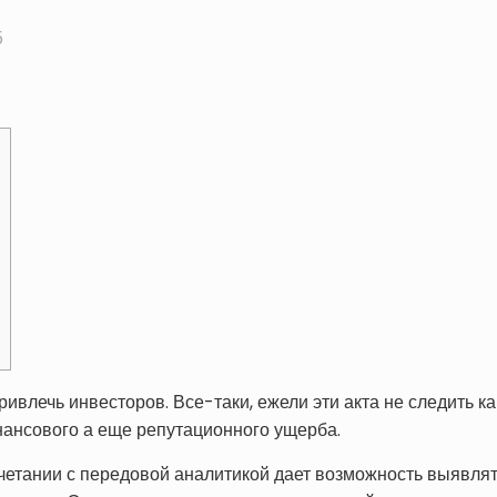
5
влечь инвесторов. Все-таки, ежели эти акта не следить ка
ансового а еще репутационного ущерба.
четании с передовой аналитикой дает возможность выявля