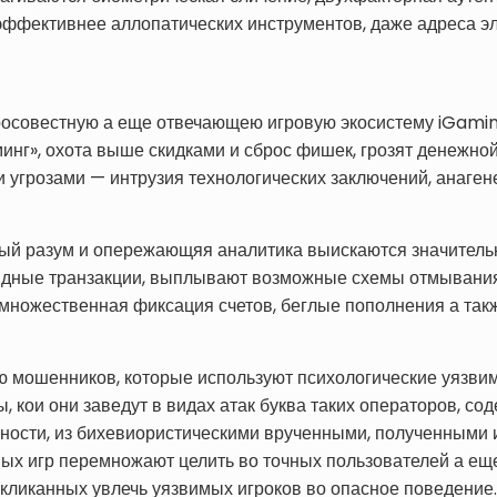
 эффективнее аллопатических инструментов, даже адреса э
осовестную а еще отвечающею игровую экосистему iGaming
минг», охота выше скидками и сброс фишек, грозят денежно
 угрозами — интрузия технологических заключений, анаген
й разум и опережающяя аналитика выискаются значительн
видные транзакции, выплывают возможные схемы отмывани
множественная фиксация счетов, беглые пополнения а такж
 мошенников, которые используют психологические уязви
, кои они заведут в видах атак буква таких операторов, со
ности, из бихевиористическими врученными, полученными 
ых игр перемножают целить во точных пользователей а ещ
кликанных увлечь уязвимых игроков во опасное поведение.