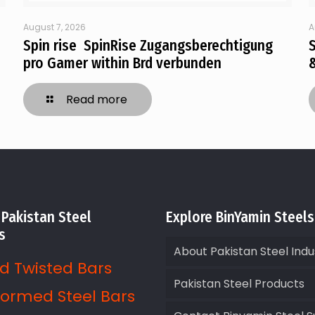
August 7, 2026
A
Spin rise ️ SpinRise Zugangsberechtigung
pro Gamer within Brd verbunden
Read more
 Pakistan Steel
Explore BinYamin Steels
s
About Pakistan Steel Indu
d Twisted Bars
Pakistan Steel Products
ormed Steel Bars