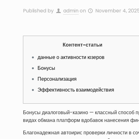
Published by
admin
on
November 4, 202
Контент-статьи
данные о активности юзеров
Бонусы
Персонализация
Эффективность взаимодействия
Бонусы диалоговый-казино — классный способ при
видах обмана платформ вдобавок нанесения фин
Благонадежная автоирис проверки личности в со