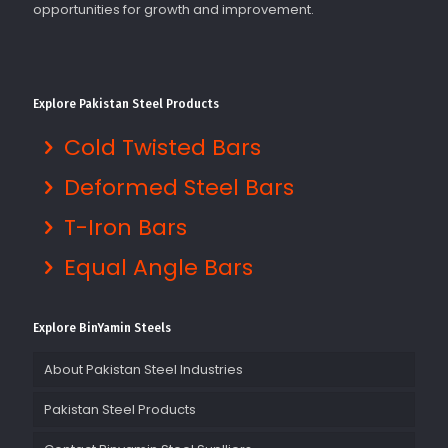
opportunities for growth and improvement.
Explore Pakistan Steel Products
Cold Twisted Bars
Deformed Steel Bars
T-Iron Bars
Equal Angle Bars
Explore BinYamin Steels
About Pakistan Steel Industries
Pakistan Steel Products