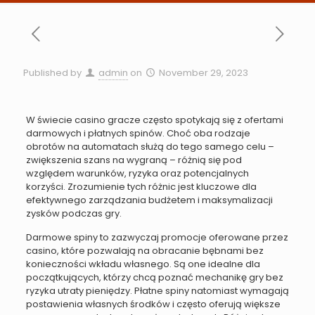
Published by
admin
on
November 29, 2023
W świecie casino gracze często spotykają się z ofertami
darmowych i płatnych spinów. Choć oba rodzaje
obrotów na automatach służą do tego samego celu –
zwiększenia szans na wygraną – różnią się pod
względem warunków, ryzyka oraz potencjalnych
korzyści. Zrozumienie tych różnic jest kluczowe dla
efektywnego zarządzania budżetem i maksymalizacji
zysków podczas gry.
Darmowe spiny to zazwyczaj promocje oferowane przez
casino, które pozwalają na obracanie bębnami bez
konieczności wkładu własnego. Są one idealne dla
początkujących, którzy chcą poznać mechanikę gry bez
ryzyka utraty pieniędzy. Płatne spiny natomiast wymagają
postawienia własnych środków i często oferują większe