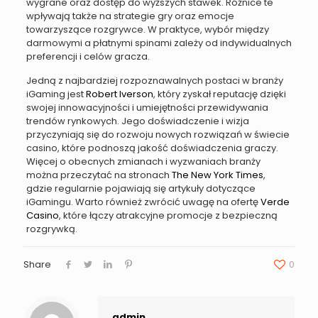
wygrane oraz dostęp do wyższych stawek. Różnice te
wpływają także na strategie gry oraz emocje
towarzyszące rozgrywce. W praktyce, wybór między
darmowymi a płatnymi spinami zależy od indywidualnych
preferencji i celów gracza.
Jedną z najbardziej rozpoznawalnych postaci w branży
iGaming jest
Robert Iverson
, który zyskał reputację dzięki
swojej innowacyjności i umiejętności przewidywania
trendów rynkowych. Jego doświadczenie i wizja
przyczyniają się do rozwoju nowych rozwiązań w świecie
casino, które podnoszą jakość doświadczenia graczy.
Więcej o obecnych zmianach i wyzwaniach branży
można przeczytać na stronach
The New York Times
,
gdzie regularnie pojawiają się artykuły dotyczące
iGamingu. Warto również zwrócić uwagę na ofertę
Verde
Casino
, które łączy atrakcyjne promocje z bezpieczną
rozgrywką.
Share
0
admin