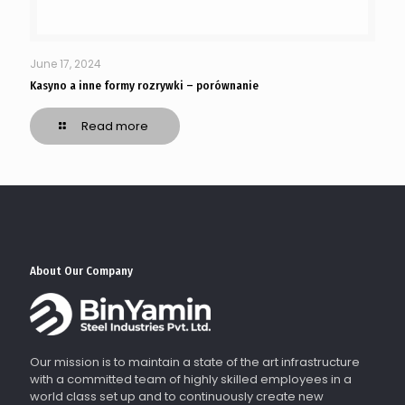
June 17, 2024
Kasyno a inne formy rozrywki – porównanie
Read more
About Our Company
Our mission is to maintain a state of the art infrastructure
with a committed team of highly skilled employees in a
world class set up and to continuously create new