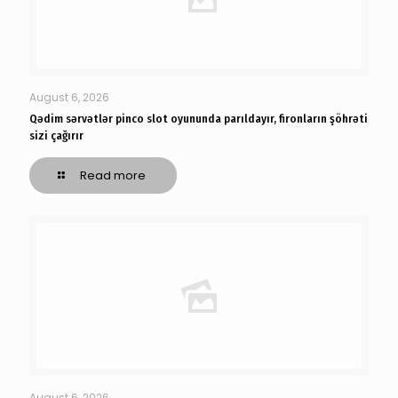
August 6, 2026
Qədim sərvətlər pinco slot oyununda parıldayır, fironların şöhrəti
sizi çağırır
Read more
August 6, 2026