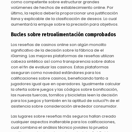
como competente sobre estructurar grandes
volúmenes de hechos de establecimiento online. Por
último, la replica debería proporcionar una justificación
llana y explicable de la clasificación de deseos. Lo cual
aumentará la empuje sobre la precisión para objetivos.
Bucles sobre retroalimentación comprobados
Los reseñas de casinos online son algún monolito
significativo de la decisión sobre la fábrica de el
iGaming. Las mejores plataformas de reseñas utilizan
cabeza sintético así­ como transparencia sobre datos
con el fin de evaluar las casinos. Estas plataformas
aseguran como novedad estándares para los
calificaciones sobre casinos, beneficiando tanto a
jugadores igual que en operadores. Igualmente calcular
la oferta sobre juegos y las códigos sobre bonificación,
las nuevas tuercas, tornillos y bicicletas leen la decisión
para los juegos y también en la aptitud de solucií³n de el
asistencia sobre consideración alrededor consumidor.
Las lugares sobre reseñas más seguros hallan creado
cualquier aspectos inalterable para los calificaciones,
cual combina el análisis técnico joviales la prueba