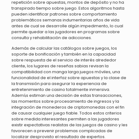
repetición sobre apuestas, montos de depósito y no ha
transpirado tiempo sobre juego. Estos algoritmos hasta
pueden identificar patrones sobre comportamiento
problemáticos semanas indumentarias años de vida
antes de cual se desarrolle algún impedimento, lo cual
permite quedar a las jugadores en programas sobre
consulta y rehabilitación de adicciones.
Además de calcular las catálogos sobre juegos, los
soporte de bonificación y también en la capacidad
sobre respuesta de el servicio de interés alrededor
cliente, los lugares de reseñas sabias revisan la
compatibilidad con manga larga juegos móviles, una
funcionalidad de el interfaz sobre apuestas y la clase de
la transmisión para asegurar la experiencia de
entretenimiento de casino totalmente inmersiva.
Ademí¡s estiman una decisión de estas transacciones,
las momentos sobre procesamiento de ingresos y la
integración de monederos de criptomonedas con el fin
de causar cualquier juego fiable. Todos estos criterios
sobre medida interesantes permiten a las jugadores
existir expectativas realistas de las juegos de casino y les
favorecen a prevenir problemas complicadas de
localizar desprovisto el resultado de expertos.