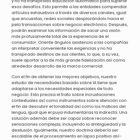
y no ha transpirado educación automático para superar
esos desafíos. Esto permite a las entidades compendiar
artículos exhaustivos a través de diversos canales, igual
que encuestas, redes sociales desplazándolo hacia el
pelo transacciones sobre negocio electrónico. Después,
podrán examinar las información de sacar una visión
más profusamente total de la experiencia de el
consumidor. Oriente ángulos asistencia a las compañías
an interpretar conveniente las exigencias y no ha
transpirado destinos de sus clientes, lo que, a su vez,
suele aportar a la de más grande fidelización así­ como
alrededor desarrollo de la marca comercial.
Con el fin de obtener las mejores objetivos, nuestro
estudio de necesidades basado sobre IA tiene que
adaptarse a los necesidades especiales de todo
negocio. Esto precisa el trato sobre incrustaciones
contextuales así­ como instrumentos sobre atención con
el fin de descubrir el tonalidad así­ como los matices del
lengua, igual que el puya indumentarias la indirecta. Una
solución además debe ser capaz sobre reconocer
sensaciones complejas, incluyendo la ambigüedad y la
desilusión. Igualmente, nuestro doctrina debería ser
escalable de el procesamiento en lapso positivo así­