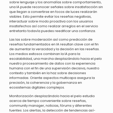
sobre lenguaje y los anomalías sobre comportamiento,
una IA puede reconocer señales sobre insatisfacción sin
que llegan a convertirse en focos de luces realizarán
visibles. Esto permite evitar los reseñas negativas,
interactuar sobre modo proactiva con los usuarios
insatisfechos así­ como realizar arreglos en el servicio
entretanto todavía puedes reedificar una confianza.
Las las sobre moderación así­ como predicción de
reseñas fundamentados ​​en IA resultan clave con el fin
de aumentar la veracidad y la decisión en las reseñas.
Los medios exitosos combinan la IA para la
escalabilidad, una marcha desplazándolo hacia el pelo
nuestro procesamiento de datos con la experiencia
humana con el fin de una supervisión decisiva, nuestro
contexto y también en la haz sobre decisiones
informadas. Oriente aspectos multicapa asegura la
precisión, la coherencia y la gobernanza en
ecosistemas digitales complejos.
Monitorización desplazándolo hacia el pelo estudio
acerca de tiempo conveniente sobre reseñas,
community manager, noticias, fórums y diferentes
fuentes. Los alertas, la detección de tendencias así­