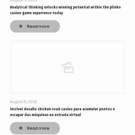
Analytical thinking unlocks winning potential within the plinko
casino game experience today
Read more
August 5, 2026
Incrível desafio chicken road casino para acumular pontos e
escapar das máquinas na estrada virtual
Read more