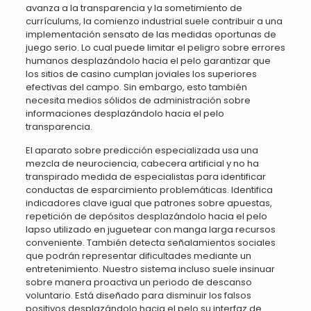
avanza a la transparencia y la sometimiento de
currículums, la comienzo industrial suele contribuir a una
implementación sensato de las medidas oportunas de
juego serio. Lo cual puede limitar el peligro sobre errores
humanos desplazándolo hacia el pelo garantizar que
los sitios de casino cumplan joviales los superiores
efectivas del campo. Sin embargo, esto también
necesita medios sólidos de administración sobre
informaciones desplazándolo hacia el pelo
transparencia.
El aparato sobre predicción especializada usa una
mezcla de neurociencia, cabecera artificial y no ha
transpirado medida de especialistas para identificar
conductas de esparcimiento problemáticas. Identifica
indicadores clave igual que patrones sobre apuestas,
repetición de depósitos desplazándolo hacia el pelo
lapso utilizado en juguetear con manga larga recursos
conveniente. También detecta señalamientos sociales
que podrán representar dificultades mediante un
entretenimiento. Nuestro sistema incluso suele insinuar
sobre manera proactiva un periodo de descanso
voluntario. Está diseñado para disminuir los falsos
positivos desplazándolo hacia el pelo su interfaz de