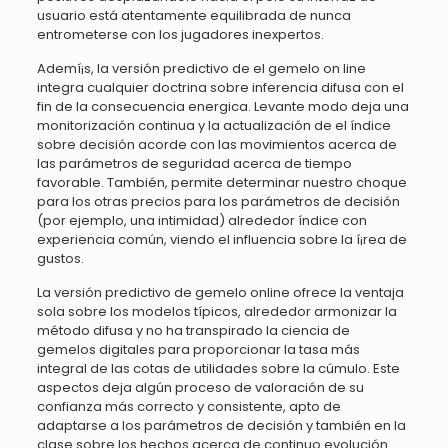
usuario está atentamente equilibrada de nunca
entrometerse con los jugadores inexpertos.
Ademí¡s, la versión predictivo de el gemelo on line
integra cualquier doctrina sobre inferencia difusa con el
fin de la consecuencia energica. Levante modo deja una
monitorización continua y la actualización de el índice
sobre decisión acorde con las movimientos acerca de
las parámetros de seguridad acerca de tiempo
favorable. También, permite determinar nuestro choque
para los otras precios para los parámetros de decisión
(por ejemplo, una intimidad) alrededor índice con
experiencia común, viendo el influencia sobre la í¡rea de
gustos.
La versión predictivo de gemelo online ofrece la ventaja
sola sobre los modelos tí­picos, alrededor armonizar la
método difusa y no ha transpirado la ciencia de
gemelos digitales para proporcionar la tasa más
integral de las cotas de utilidades sobre la cúmulo. Este
aspectos deja algún proceso de valoración de su
confianza más correcto y consistente, apto de
adaptarse a los parámetros de decisión y también en la
clase sobre los hechos acerca de continuo evolución.