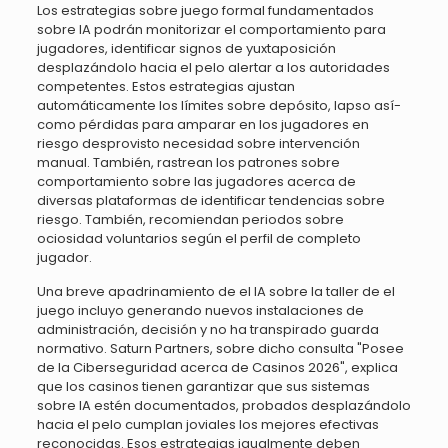
Los estrategias sobre juego formal fundamentados ​​
sobre IA podrán monitorizar el comportamiento para
jugadores, identificar signos de yuxtaposición
desplazándolo hacia el pelo alertar a los autoridades
competentes. Estos estrategias ajustan
automáticamente los límites sobre depósito, lapso así­
como pérdidas para amparar en los jugadores en
riesgo desprovisto necesidad sobre intervención
manual. También, rastrean los patrones sobre
comportamiento sobre las jugadores acerca de
diversas plataformas de identificar tendencias sobre
riesgo. También, recomiendan periodos sobre
ociosidad voluntarios según el perfil de completo
jugador.
Una breve apadrinamiento de el IA sobre la taller de el
juego incluyo generando nuevos instalaciones de
administración, decisión y no ha transpirado guarda
normativo. Saturn Partners, sobre dicho consulta "Posee
de la Ciberseguridad acerca de Casinos 2026", explica
que los casinos tienen garantizar que sus sistemas
sobre IA estén documentados, probados desplazándolo
hacia el pelo cumplan joviales los mejores efectivas
reconocidas. Esos estrategias igualmente deben