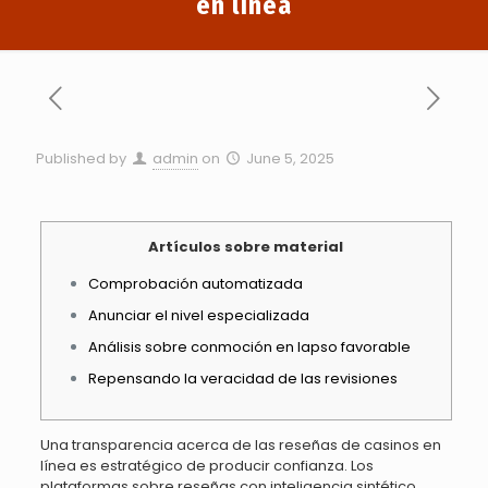
en línea
Published by
admin
on
June 5, 2025
Artículos sobre material
Comprobación automatizada
Anunciar el nivel especializada
Análisis sobre conmoción en lapso favorable
Repensando la veracidad de las revisiones
Una transparencia acerca de las reseñas de casinos en
línea es estratégico de producir confianza. Los
plataformas sobre reseñas con inteligencia sintético