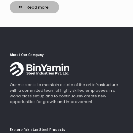
Read more
About Our Company
Our mission is to maintain a state of the art infrastructure
with a committed team of highly skilled employees in a
world class set up and to continuously create new
opportunities for growth and improvement.
Explore Pakistan Steel Products