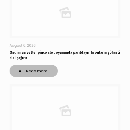
August 6, 2026
Qədim sərvətlər pinco slot oyununda parıldayır, fironların şöhrəti
sizi çağırır
Read more