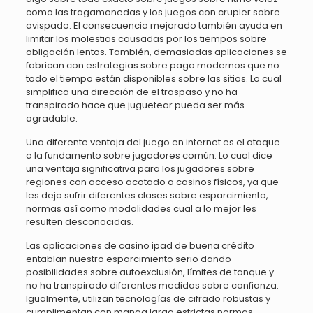
como las tragamonedas y los juegos con crupier sobre
avispado. El consecuencia mejorado también ayuda en
limitar los molestias causadas por los tiempos sobre
obligación lentos. También, demasiadas aplicaciones se
fabrican con estrategias sobre pago modernos que no
todo el tiempo están disponibles sobre las sitios. Lo cual
simplifica una dirección de el traspaso y no ha
transpirado hace que juguetear pueda ser más
agradable.
Una diferente ventaja del juego en internet es el ataque
a la fundamento sobre jugadores común. Lo cual dice
una ventaja significativa para los jugadores sobre
regiones con acceso acotado a casinos físicos, ya que
les deja sufrir diferentes clases sobre esparcimiento,
normas así­ como modalidades cual a lo mejor les
resulten desconocidas.
Las aplicaciones de casino ipad de buena crédito
entablan nuestro esparcimiento serio dando
posibilidades sobre autoexclusión, límites de tanque y
no ha transpirado diferentes medidas sobre confianza.
Igualmente, utilizan tecnologías de cifrado robustas y
cumplimentan con manga larga estrictas normas