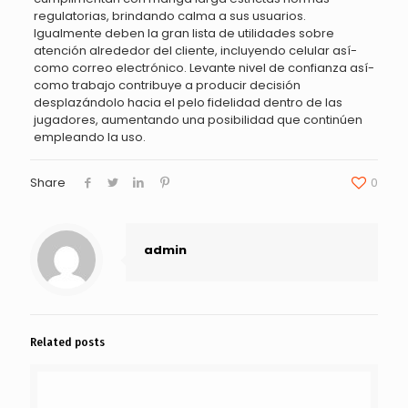
regulatorias, brindando calma a sus usuarios.
Igualmente deben la gran lista de utilidades sobre
atención alrededor del cliente, incluyendo celular así­
como correo electrónico. Levante nivel de confianza así­
como trabajo contribuye a producir decisión
desplazándolo hacia el pelo fidelidad dentro de las
jugadores, aumentando una posibilidad que continúen
empleando la uso.
Share
0
admin
Related posts