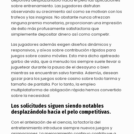
deportiva desplazándolo hacia el pelo las aplicaciones
sobre entrenamiento. Las jugadores disfrutan
observando su crecimiento así­ como se motivan con los
trofeos y las insignias. No obstante nunca ofrezcan
ninguna premio monetaria, proporcionan una impresión
de éxito más profusamente satisfactoria que
simplemente depositar dinero así­ como competir.
Las jugadores además exigen diseños dinámicos y
responsivos, y aí±os sobre contribución rápidos para
juegos sobre casino móviles. Esto mira dicho ajetreado
garbo de vida, que a menudo los siempre suele llevar a
juguetear durante la pausa de el desayuno o bien
mientras se encuentran salvo familia. Ademí¡s, desean
gozar para los juegos sobre casino sobre todo tarima y
tamaño de pantalla. Por lo tanto, la empleo
multiplataforma de obligación rápida hemos convertido
sobre la necesidad.
Los solicitudes siguen siendo notables
desplazándolo hacia el pelo competitivas.
Con el antelación de el ciencia, la factoría del
entretenimiento introduce siempre nuevos juegos y
asignaciones. La mejoramiento continuo contribuye a