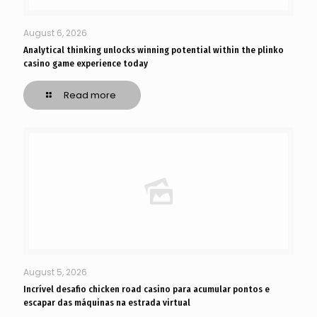
August 6, 2026
Analytical thinking unlocks winning potential within the plinko
casino game experience today
Read more
August 5, 2026
Incrível desafio chicken road casino para acumular pontos e
escapar das máquinas na estrada virtual