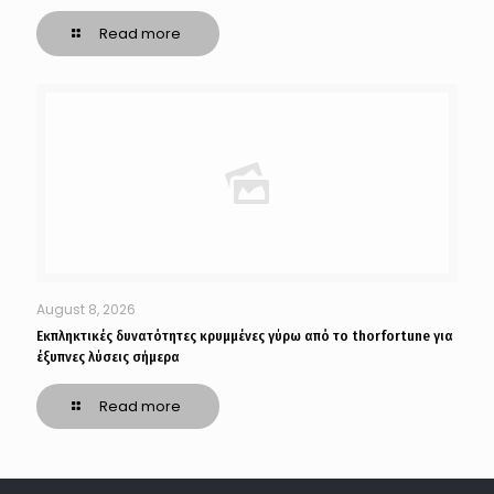
Read more
August 8, 2026
Εκπληκτικές δυνατότητες κρυμμένες γύρω από το thorfortune για
έξυπνες λύσεις σήμερα
Read more