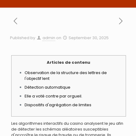
Published by
admin
on
September 30, 2025
Articles de contenu
Observation de la structure des lettres de
l'objectif lent
Détection automatique
Elle a voté contre par orgueil.
Dispositifs d'agrégation de limites
Les algorithmes interactifs du casino analysent le jeu afin
de détecter les schémas aléatoires susceptibles
d'accroître le risque de fraude ou de tromperie.
Ils