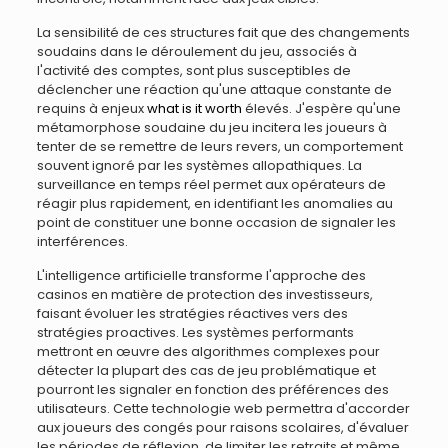
La sensibilité de ces structures fait que des changements
soudains dans le déroulement du jeu, associés à
l'activité des comptes, sont plus susceptibles de
déclencher une réaction qu'une attaque constante de
requins à enjeux
what is it worth
élevés. J'espère qu'une
métamorphose soudaine du jeu incitera les joueurs à
tenter de se remettre de leurs revers, un comportement
souvent ignoré par les systèmes allopathiques. La
surveillance en temps réel permet aux opérateurs de
réagir plus rapidement, en identifiant les anomalies au
point de constituer une bonne occasion de signaler les
interférences.
L'intelligence artificielle transforme l'approche des
casinos en matière de protection des investisseurs,
faisant évoluer les stratégies réactives vers des
stratégies proactives. Les systèmes performants
mettront en œuvre des algorithmes complexes pour
détecter la plupart des cas de jeu problématique et
pourront les signaler en fonction des préférences des
utilisateurs. Cette technologie web permettra d'accorder
aux joueurs des congés pour raisons scolaires, d'évaluer
les périodes de réflexion, de limiter les retraits et même