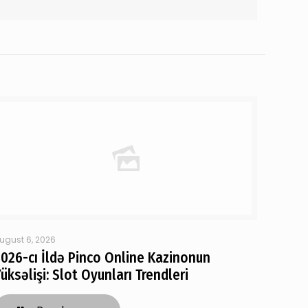
ugust 6, 2026
2026-cı İldə Pinco Online Kazinonun
üksəlişi: Slot Oyunları Trendleri