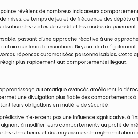
pointe révèlent de nombreux indicateurs comportementau
 mises, de temps de jeu et de fréquence des dépôts afin d'
ilisation des cartes de crédit et les modes de paiement.
sable, passant d'une approche réactive à une approche pr
rioritaire sur leurs transactions. Biryusa alerte également
rses réponses automatisées personnalisables. Cette app
 réagir plus rapidement aux comportements illégaux.
 d'apprentissage automatique avancés améliorent la dét
i permet une divulgation plus fiable des comportements à ri
ctant leurs obligations en matière de sécurité.
 prédictive n'exercent pas une influence significative, à l'
traignant à modifier leurs comportements au profit de mé
 que des chercheurs et des organismes de réglementation