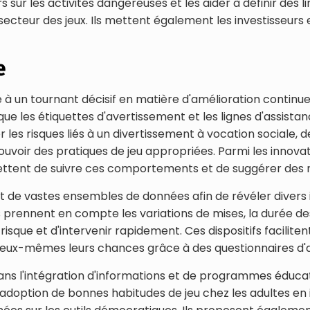
 sur les activités dangereuses et les aider à définir des 
 secteur des jeux. Ils mettent également les investisseurs
e
uve à un tournant décisif en matière d'amélioration contin
s que les étiquettes d'avertissement et les lignes d'assist
les risques liés à un divertissement à vocation sociale
voir des pratiques de jeu appropriées. Parmi les innovat
ermettent de suivre ces comportements et de suggérer des
sent de vastes ensembles de données afin de révéler dive
rennent en compte les variations de mises, la durée des 
 risque et d'intervenir rapidement. Ces dispositifs facilit
eux-mêmes leurs chances grâce à des questionnaires d'a
dans l'intégration d'informations et de programmes éducati
l'adoption de bonnes habitudes de jeu chez les adultes en i