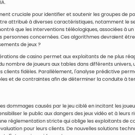
IA.
ment cruciale pour identifier et soutenir les groupes de 
re attribué à diverses caractéristiques, notamment le sexe,
tré que les interventions téléologiques, associées à un 
s personnes concernées. Ces algorithmes devraient être m
ssements de jeux ?
opérations de casino permet aux exploitants de ne plus réa
 du nombre de joueurs aux tables dans différents univers
lients fidèles. Parallèlement, l'analyse prédictive permet 
les et de contraintes afin de déterminer la conduite à ten
dommages causés par le jeu ciblé en incitant les joueurs
ensibiliser le public aux dangers des jeux vidéo et à leu
ne réglementation stricte qui oblige les exploitants de c
valuation pour leurs clients. De nouvelles solutions tech