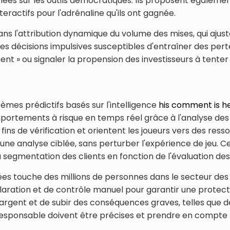
nnées sur les outils démocratiques. Ils proposent égaleme
teractifs pour l'adrénaline qu'ils ont gagnée.
dans l'attribution dynamique du volume des mises, qui aj
des décisions impulsives susceptibles d'entraîner des perte
ment » ou signaler la propension des investisseurs à tente
tèmes prédictifs basés sur l'intelligence
his comment is h
portements à risque en temps réel grâce à l'analyse des d
fins de vérification et orientent les joueurs vers des res
ne analyse ciblée, sans perturber l'expérience de jeu. C
 segmentation des clients en fonction de l'évaluation des
 touche des millions de personnes dans le secteur des j
aration et de contrôle manuel pour garantir une protecti
'argent et de subir des conséquences graves, telles que 
esponsable doivent être précises et prendre en compte le