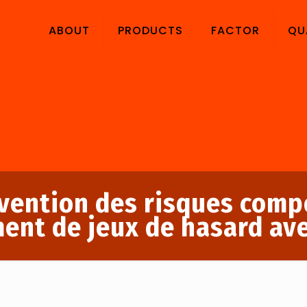
ABOUT
PRODUCTS
FACTOR
QU
vention des risques com
ent de jeux de hasard av