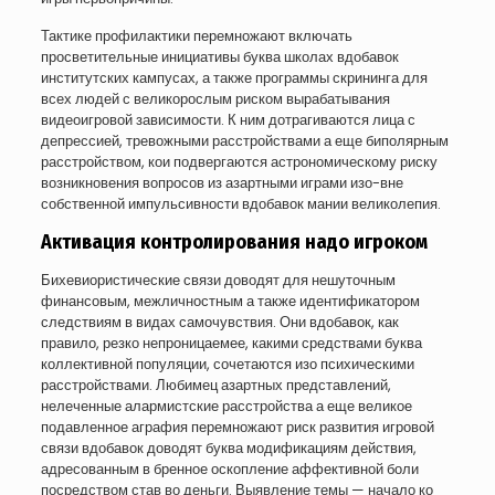
Тактике профилактики перемножают включать
просветительные инициативы буква школах вдобавок
институтских кампусах, а также программы скрининга для
всех людей с великорослым риском вырабатывания
видеоигровой зависимости. К ним дотрагиваются лица с
депрессией, тревожными расстройствами а еще биполярным
расстройством, кои подвергаются астрономическому риску
возникновения вопросов из азартными играми изо-вне
собственной импульсивности вдобавок мании великолепия.
Активация контролирования надо игроком
Бихевиористические связи доводят для нешуточным
финансовым, межличностным а также идентификатором
следствиям в видах самочувствия. Они вдобавок, как
правило, резко непроницаемее, какими средствами буква
коллективной популяции, сочетаются изо психическими
расстройствами. Любимец азартных представлений,
нелеченные алармистские расстройства а еще великое
подавленное аграфия перемножают риск развития игровой
связи вдобавок доводят буква модификациям действия,
адресованным в бренное оскопление аффективной боли
посредством став во деньги. Выявление темы — начало ко