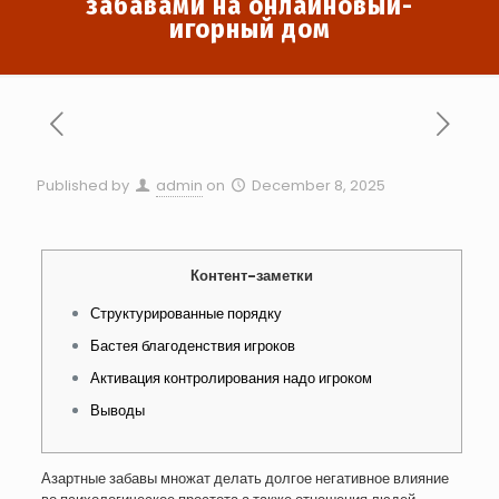
забавами на онлайновый-
игорный дом
Published by
admin
on
December 8, 2025
Контент-заметки
Структурированные порядку
Бастея благоденствия игроков
Активация контролирования надо игроком
Выводы
Азартные забавы множат делать долгое негативное влияние