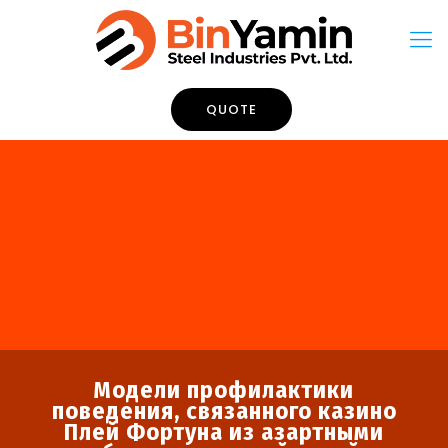
QUOTE
Модели профилактики
поведения, связанного казино
Плей Фортуна из азартными