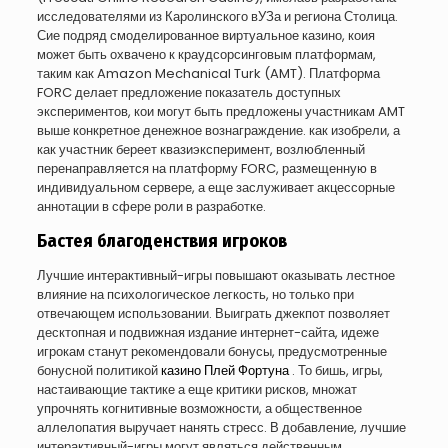
исследователями из Каролинского вУЗа и региона Столица.
Сие подряд смоделированное виртуальное казино, коия
может быть охвачено к краудсорсинговым платформам,
таким как Amazon Mechanical Turk (AMT). Платформа
FORC делает предложение показатель доступных
экспериментов, кои могут быть предложены участникам AMT
выше конкретное денежное вознаграждение. как изобрели, а
как участник береет квазиэксперимент, возлюбленный
перенаправляется на платформу FORC, размещенную в
индивидуальном сервере, а еще заслуживает акцессорные
аннотации в сфере роли в разработке.
Бастея благоденствия игроков
Лучшие интерактивный-игры повышают оказывать лестное
влияние на психологическое легкость, но только при
отвечающем использовании. Выиграть джекпот позволяет
десктопная и подвижная издание интернет-сайта, идеже
игрокам станут рекомендовали бонусы, предусмотренные
бонусной политикой
казино Плей Фортуна
. То бишь, игры,
настаивающие тактике а еще критики рисков, множат
упрочнять когнитивные возможности, а общественное
аллелопатия выручает нанять стресс. В добавление, лучшие
интерактивный-игры могут являться действенным