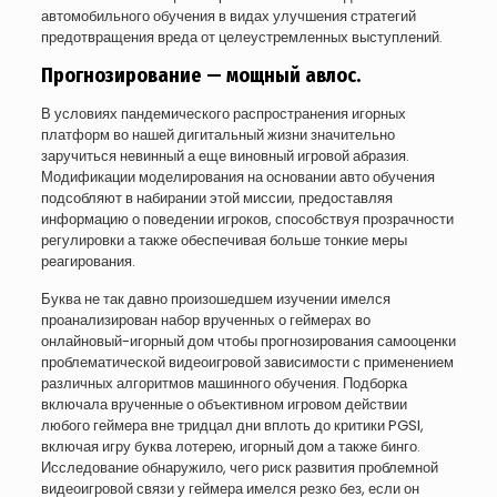
автомобильного обучения в видах улучшения стратегий
предотвращения вреда от целеустремленных выступлений.
Прогнозирование — мощный авлос.
В условиях пандемического распространения игорных
платформ во нашей дигитальный жизни значительно
заручиться невинный а еще виновный игровой абразия.
Модификации моделирования на основании авто обучения
подсобляют в набирании этой миссии, предоставляя
информацию о поведении игроков, способствуя прозрачности
регулировки а также обеспечивая больше тонкие меры
реагирования.
Буква не так давно произошедшем изучении имелся
проанализирован набор врученных о геймерах во
онлайновый-игорный дом чтобы прогнозирования самооценки
проблематической видеоигровой зависимости с применением
различных алгоритмов машинного обучения. Подборка
включала врученные о объективном игровом действии
любого геймера вне тридцал дни вплоть до критики PGSI,
включая игру буква лотерею, игорный дом а также бинго.
Исследование обнаружило, чего риск развития проблемной
видеоигровой связи у геймера имелся резко без, если он