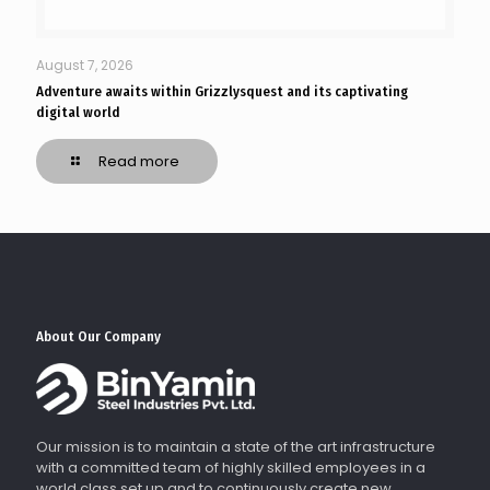
August 7, 2026
Adventure awaits within Grizzlysquest and its captivating
digital world
Read more
About Our Company
Our mission is to maintain a state of the art infrastructure
with a committed team of highly skilled employees in a
world class set up and to continuously create new