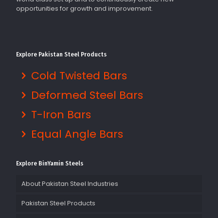
opportunities for growth and improvement.
Explore Pakistan Steel Products
Cold Twisted Bars
Deformed Steel Bars
T-Iron Bars
Equal Angle Bars
Explore BinYamin Steels
About Pakistan Steel Industries
Pakistan Steel Products