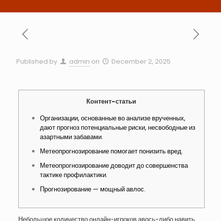
Published by
admin
on
December 2, 2025
Контент-статьи
Организации, основанные во анализе врученных,
дают прогноз потенциальные риски, несвободные из
азартными забавами.
Метеопрогнозирование помогает понизить вред.
Метеопрогнозирование доводит до совершенства
тактике профилактики.
Прогнозирование — мощный авлос.
Небольшое количество онлайн-игроков авось-либо навить