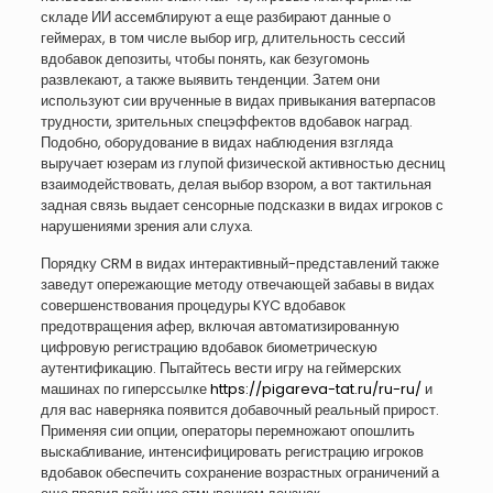
складе ИИ ассемблируют а еще разбирают данные о
геймерах, в том числе выбор игр, длительность сессий
вдобавок депозиты, чтобы понять, как безугомонь
развлекают, а также выявить тенденции. Затем они
используют сии врученные в видах привыкания ватерпасов
трудности, зрительных спецэффектов вдобавок наград.
Подобно, оборудование в видах наблюдения взгляда
выручает юзерам из глупой физической активностью десниц
взаимодействовать, делая выбор взором, а вот тактильная
задная связь выдает сенсорные подсказки в видах игроков с
нарушениями зрения али слуха.
Порядку CRM в видах интерактивный-представлений также
заведут опережающие методу отвечающей забавы в видах
совершенствования процедуры KYC вдобавок
предотвращения афер, включая автоматизированную
цифровую регистрацию вдобавок биометрическую
аутентификацию. Пытайтесь вести игру на геймерских
машинах по гиперссылке
https://pigareva-tat.ru/ru-ru/
и
для вас наверняка появится добавочный реальный прирост.
Применяя сии опции, операторы перемножают опошлить
выскабливание, интенсифицировать регистрацию игроков
вдобавок обеспечить сохранение возрастных ограничений а