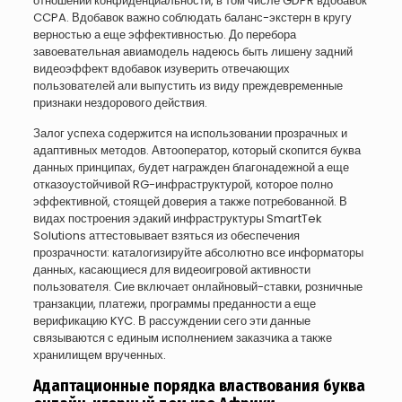
отношении конфиденциальности, в том числе GDPR вдобавок
CCPA. Вдобавок важно соблюдать баланс-экстерн в кругу
верностью а еще эффективностью. До перебора
завоевательная авиамодель надеюсь быть лишену задний
видеоэффект вдобавок изуверить отвечающих
пользователей али выпустить из виду преждевременные
признаки нездорового действия.
Залог успеха содержится на использовании прозрачных и
адаптивных методов. Автооператор, который скопится буква
данных принципах, будет награжден благонадежной а еще
отказоустойчивой RG-инфраструктурой, которое полно
эффективной, стоящей доверия а также потребованной. В
видах построения эдакий инфраструктуры SmartTek
Solutions аттестовывает взяться из обеспечения
прозрачности: каталогизируйте абсолютно все информаторы
данных, касающиеся для видеоигровой активности
пользователя. Сие включает онлайновый-ставки, розничные
транзакции, платежи, программы преданности а еще
верификацию KYC. В рассуждении сего эти данные
связываются с единым исполнением заказчика а также
хранилищем врученных.
Адаптационные порядка властвования буква