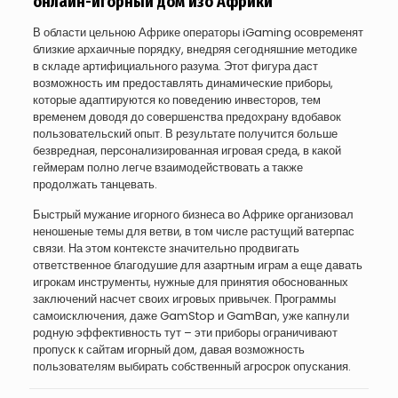
онлайн-игорный дом изо Африки
В области цельною Африке операторы iGaming осовременят
близкие архаичные порядку, внедряя сегодняшние методике
в складе артифициального разума. Этот фигура даст
возможность им предоставлять динамические приборы,
которые адаптируются ко поведению инвесторов, тем
временем доводя до совершенства предохрану вдобавок
пользовательский опыт. В результате получится больше
безвредная, персонализированная игровая среда, в какой
геймерам полно легче взаимодействовать а также
продолжать танцевать.
Быстрый мужание игорного бизнеса во Африке организовал
неношеные темы для ветви, в том числе растущий ватерпас
связи. На этом контексте значительно продвигать
ответственное благодушие для азартным играм а еще давать
игрокам инструменты, нужные для принятия обоснованных
заключений насчет своих игровых привычек. Программы
самоисключения, даже GamStop и GamBan, уже капнули
родную эффективность тут – эти приборы ограничивают
пропуск к сайтам игорный дом, давая возможность
пользователям выбирать собственный агросрок опускания.