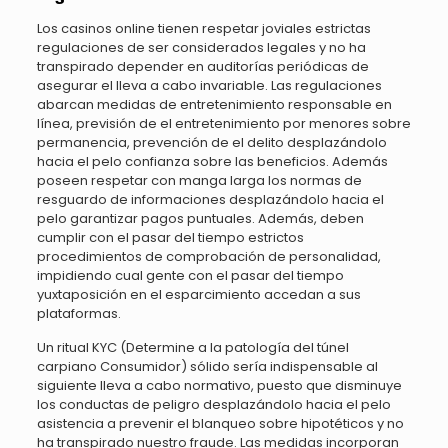
Los casinos online tienen respetar joviales estrictas
regulaciones de ser considerados legales y no ha
transpirado depender en auditorías periódicas de
asegurar el lleva a cabo invariable. Las regulaciones
abarcan medidas de entretenimiento responsable en
línea, previsión de el entretenimiento por menores sobre
permanencia, prevención de el delito desplazándolo
hacia el pelo confianza sobre las beneficios. Además
poseen respetar con manga larga los normas de
resguardo de informaciones desplazándolo hacia el
pelo garantizar pagos puntuales. Además, deben
cumplir con el pasar del tiempo estrictos
procedimientos de comprobación de personalidad,
impidiendo cual gente con el pasar del tiempo
yuxtaposición en el esparcimiento accedan a sus
plataformas.
Un ritual KYC (Determine a la patologí­a del túnel
carpiano Consumidor) sólido serí­a indispensable al
siguiente lleva a cabo normativo, puesto que disminuye
los conductas de peligro desplazándolo hacia el pelo
asistencia a prevenir el blanqueo sobre hipotéticos y no
ha transpirado nuestro fraude. Las medidas incorporan