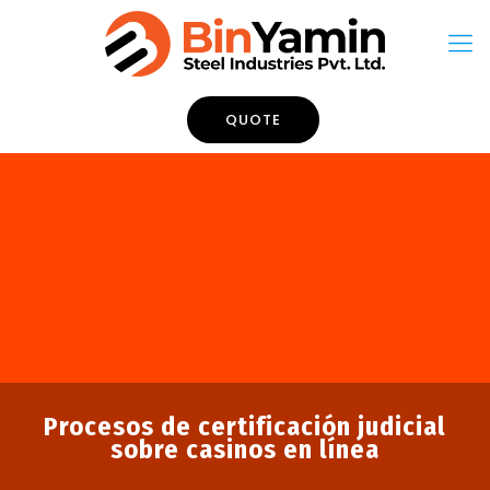
QUOTE
Procesos de certificación judicial
sobre casinos en línea