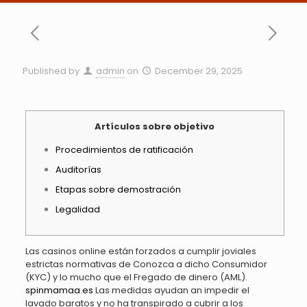
Published by
admin
on
December 29, 2025
Artículos sobre objetivo
Procedimientos de ratificación
Auditorías
Etapas sobre demostración
Legalidad
Las casinos online están forzados a cumplir joviales
estrictas normativas de Conozca a dicho Consumidor
(KYC) y lo mucho que el Fregado de dinero (AML).
spinmamaa.es
Las medidas ayudan an impedir el
lavado baratos y no ha transpirado a cubrir a los