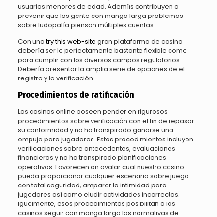
usuarios menores de edad.
Ademí¡s contribuyen a
prevenir que los gente con manga larga problemas
sobre ludopatía piensan múltiples cuentas.
Con una
try this web-site
gran plataforma de casino
debería ser lo perfectamente bastante flexible como
para cumplir con los diversos campos regulatorios.
Debería presentar la amplia serie de opciones de el
registro y la verificación.
Procedimientos de ratificación
Las casinos online poseen pender en rigurosos
procedimientos sobre verificación con el fin de repasar
su conformidad y no ha transpirado ganarse una
empuje para jugadores. Estos procedimientos incluyen
verificaciones sobre antecedentes, evaluaciones
financieras y no ha transpirado planificaciones
operativos. Favorecen an avalar cual nuestro casino
pueda proporcionar cualquier escenario sobre juego
con total seguridad, amparar la intimidad para
jugadores así­ como eludir actividades incorrectas.
Igualmente, esos procedimientos posibilitan a los
casinos seguir con manga larga las normativas de