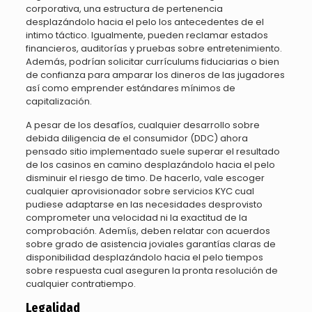
corporativa, una estructura de pertenencia
desplazándolo hacia el pelo los antecedentes de el
intimo táctico. Igualmente, pueden reclamar estados
financieros, auditorías y pruebas sobre entretenimiento.
Además, podrían solicitar currículums fiduciarias o bien
de confianza para amparar los dineros de las jugadores
así­ como emprender estándares mínimos de
capitalización.
A pesar de los desafíos, cualquier desarrollo sobre
debida diligencia de el consumidor (DDC) ahora
pensado sitio implementado suele superar el resultado
de los casinos en camino desplazándolo hacia el pelo
disminuir el riesgo de timo. De hacerlo, vale escoger
cualquier aprovisionador sobre servicios KYC cual
pudiese adaptarse en las necesidades desprovisto
comprometer una velocidad ni la exactitud de la
comprobación. Ademí¡s, deben relatar con acuerdos
sobre grado de asistencia joviales garantías claras de
disponibilidad desplazándolo hacia el pelo tiempos
sobre respuesta cual aseguren la pronta resolución de
cualquier contratiempo.
Legalidad