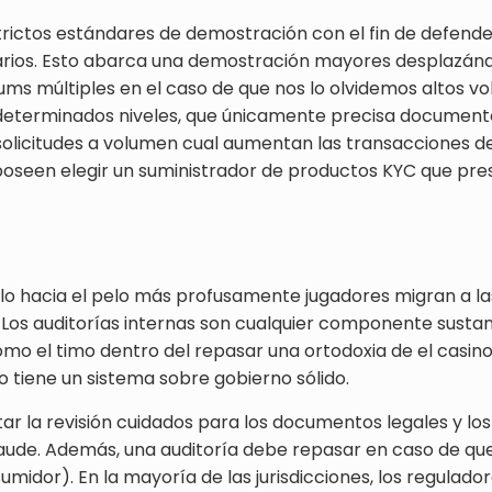
trictos estándares de demostración con el fin de defender
arios. Esto abarca una demostración mayores desplazándo
 múltiples en el caso de que nos lo olvidemos altos vo
e determinados niveles, que únicamente precisa document
olicitudes a volumen cual aumentan las transacciones de
os poseen elegir un suministrador de productos KYC que pr
acia el pelo más profusamente jugadores migran a las ju
 Los auditorías internas son cualquier componente susta
omo el timo dentro del repasar una ortodoxia de el casin
o tiene un sistema sobre gobierno sólido.
tar la revisión cuidados para los documentos legales y los
fraude. Además, una auditoría debe repasar en caso de q
idor). En la mayoría de las jurisdicciones, los regulador