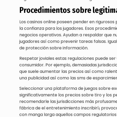
Procedimientos sobre legitim
Los casinos online poseen pender en rigurosos
la confianza para los jugadores. Esos procedim
negocios operativos. Ayudan a respaldar que n
jugadores así­ como prevenir tareas falsas. Igu
de protección sobre información.
Respetar joviales estas regulaciones puede ser 
consumidor. Por ejemplo, demasiadas jurisdicci
que suele aumentar las precios así­ como ralent
una publicidad así­ como las sms de esparcimien
Seleccionar una plataforma de juegos sobre exc
significativamente los precios sobre tiro y los 
recomendarle las jurisdicciones más profusament
fábrica de el entretenimiento inscribirí¡ provo
con manga larga aquellos campos regulatorios y