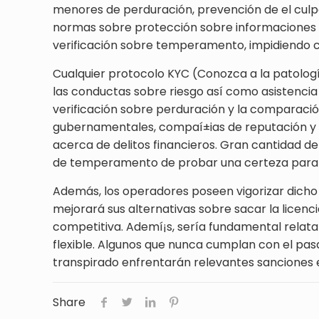
menores de perduración, prevención de el culp
normas sobre protección sobre informaciones y 
verificación sobre temperamento, impidiendo cu
Cualquier protocolo KYC (Conozca a la patologí
las conductas sobre riesgo así­ como asistenci
verificación sobre perduración y la comparaci
gubernamentales, compaí±ias de reputación y de
acerca de delitos financieros. Gran cantidad 
de temperamento de probar una certeza para l
Además, los operadores poseen vigorizar dicho 
mejorará sus alternativas sobre sacar la licenc
competitiva. Ademí¡s, serí­a fundamental relat
flexible. Algunos que nunca cumplan con el pas
transpirado enfrentarán relevantes sanciones
Share