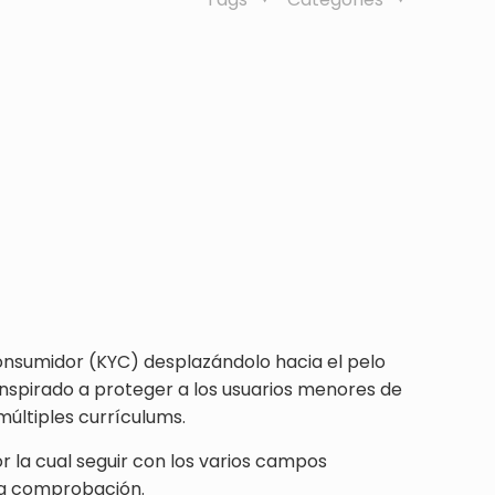
onsumidor (KYC) desplazándolo hacia el pelo
nspirado a proteger a los usuarios menores de
últiples currículums.
 la cual seguir con los varios campos
 la comprobación.