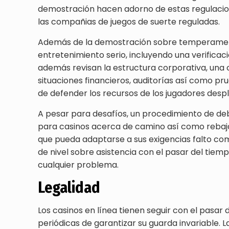
demostración hacen adorno de estas regulacion
las compañias de juegos de suerte reguladas.
Además de la demostración sobre temperamento
entretenimiento serio, incluyendo una verificaci
además revisan la estructura corporativa, una c
situaciones financieros, auditorías así­ como p
de defender los recursos de los jugadores desp
A pesar para desafíos, un procedimiento de de
para casinos acerca de camino así­ como rebajar
que pueda adaptarse a sus exigencias falto co
de nivel sobre asistencia con el pasar del tiem
cualquier problema.
Legalidad
Los casinos en línea tienen seguir con el pasar
periódicas de garantizar su guarda invariable. 