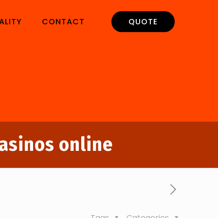
ALITY
CONTACT
QUOTE
casinos online
Tags
Categories