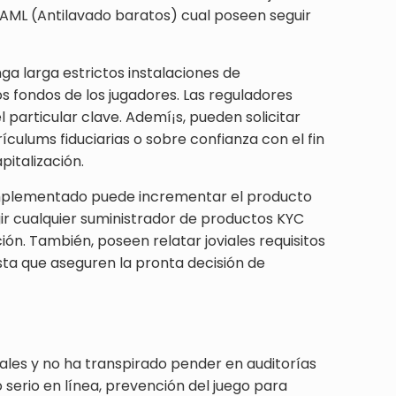
AML (Antilavado baratos) cual poseen seguir
 larga estrictos instalaciones de
os fondos de los jugadores. Las reguladores
 particular clave. Ademí¡s, pueden solicitar
culums fiduciarias o sobre confianza con el fin
italización.
 implementado puede incrementar el producto
gir cualquier suministrador de productos KYC
n. También, poseen relatar joviales requisitos
sta que aseguren la pronta decisión de
gales y no ha transpirado pender en auditorías
serio en línea, prevención del juego para