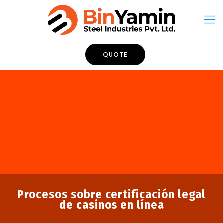
QUOTE
Procesos sobre certificación legal
de casinos en línea