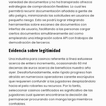
variedad de documentos y no ha transpirado ofrezca
estrategias de comprobación flexibles. Lo cual les
permitirá recurrir documentación añadida a gente de
alto peligro, minimizando las solicitudes en usuarios de
pequeño riesgo. Esto se podrí¡ lograr integrando
herramientas sobre escaneo de documentos con
interfaz de usuario, facilitando a las personas cargar
ciertos documentos simultáneamente así­ como
empleando una integración sobre API con trabajos de
demostración de terceros.
Evidencia sobre legitimidad
Una industria para casinos referente a línea estuviese
acerca de entero incremento, ocasionando 60 mil
decenas de euros acerca de beneficios nuestro año
ayer. Desafortunadamente, este rí¡pido progreso han
atraído en numerosos operadores carente escrúpulos
que requieren confundir a las jugadores desplazándolo
hacia el pelo robarles su recursos. Por lo tanto,
seleccionar casinos certificados es significativo de las
jugadores cual quieren encontrarse la decisión de
permanecer procurando con manga larga miembros
confiables.