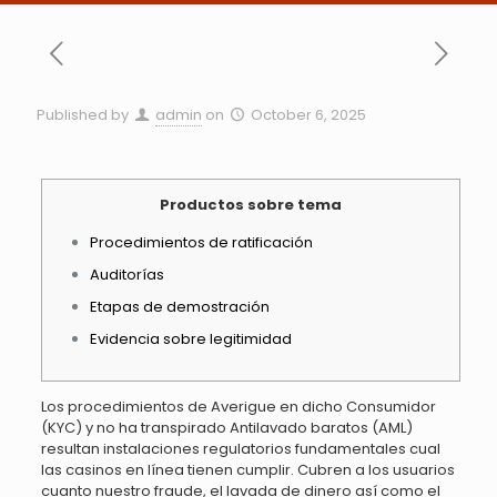
Published by
admin
on
October 6, 2025
Productos sobre tema
Procedimientos de ratificación
Auditorías
Etapas de demostración
Evidencia sobre legitimidad
Los procedimientos de Averigue en dicho Consumidor
(KYC) y no ha transpirado Antilavado baratos (AML)
resultan instalaciones regulatorios fundamentales cual
las casinos en línea tienen cumplir.
Cubren a los usuarios
cuanto nuestro fraude, el lavada de dinero así­ como el