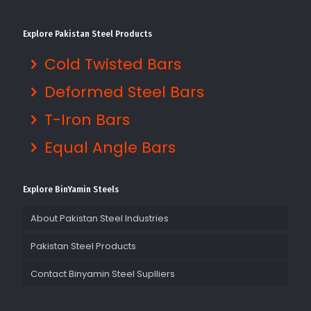
Explore Pakistan Steel Products
Cold Twisted Bars
Deformed Steel Bars
T-Iron Bars
Equal Angle Bars
Explore BinYamin Steels
About Pakistan Steel Industries
Pakistan Steel Products
Contact Binyamin Steel Suplliers