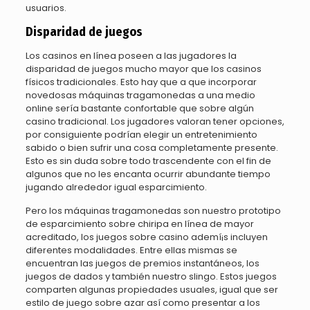
usuarios.
Disparidad de juegos
Los casinos en línea poseen a las jugadores la
disparidad de juegos mucho mayor que los casinos
físicos tradicionales. Esto hay que a que incorporar
novedosas máquinas tragamonedas a una medio
online serí­a bastante confortable que sobre algún
casino tradicional. Los jugadores valoran tener opciones,
por consiguiente podrían elegir un entretenimiento
sabido o bien sufrir una cosa completamente presente.
Esto es sin duda sobre todo trascendente con el fin de
algunos que no les encanta ocurrir abundante tiempo
jugando alrededor igual esparcimiento.
Pero los máquinas tragamonedas son nuestro prototipo
de esparcimiento sobre chiripa en línea de mayor
acreditado, los juegos sobre casino ademí¡s incluyen
diferentes modalidades. Entre ellas mismas se
encuentran las juegos de premios instantáneos, los
juegos de dados y también nuestro slingo. Estos juegos
comparten algunas propiedades usuales, igual que ser
estilo de juego sobre azar así­ como presentar a los