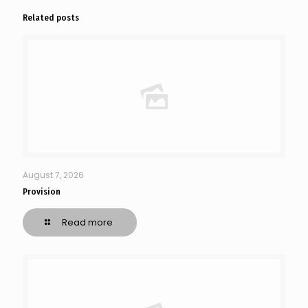
Related posts
August 7, 2026
Provision
Read more