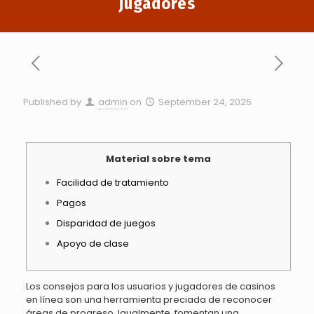
jugadores
Published by
admin
on
September 24, 2025
Material sobre tema
Facilidad de tratamiento
Pagos
Disparidad de juegos
Apoyo de clase
Los consejos para los usuarios y jugadores de casinos
en línea son una herramienta preciada de reconocer
áreas de progreso. Igualmente, fomentan una