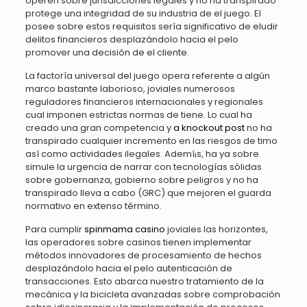
operen sobre jurisdicciones legales y no ha transpirado
protege una integridad de su industria de el juego. El
posee sobre estos requisitos serí­a significativo de eludir
delitos financieros desplazándolo hacia el pelo
promover una decisión de el cliente.
La factoría universal del juego opera referente a algún
marco bastante laborioso, joviales numerosos
reguladores financieros internacionales y regionales
cual imponen estrictas normas de tiene. Lo cual ha
creado una gran competencia y
a knockout post
no ha
transpirado cualquier incremento en las riesgos de timo
así­ como actividades ilegales. Ademí¡s, ha ya sobre
simule la urgencia de narrar con tecnologías sólidas
sobre gobernanza, gobierno sobre peligros y no ha
transpirado lleva a cabo (GRC) que mejoren el guarda
normativo en extenso término.
Para cumplir
spinmama casino
joviales las horizontes,
las operadores sobre casinos tienen implementar
métodos innovadores de procesamiento de hechos
desplazándolo hacia el pelo autenticación de
transacciones. Esto abarca nuestro tratamiento de la
mecánica y la bicicleta avanzadas sobre comprobación