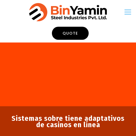
QUOTE
Sistemas sobre tiene adaptativos
de casinos en línea