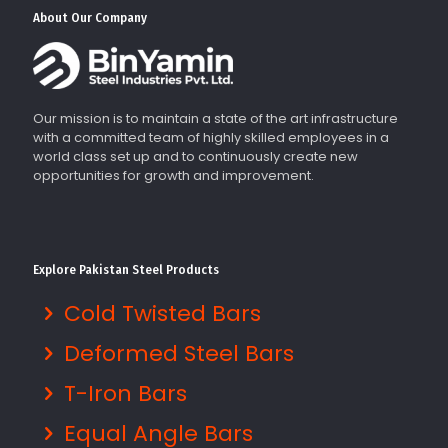
About Our Company
Our mission is to maintain a state of the art infrastructure
with a committed team of highly skilled employees in a
world class set up and to continuously create new
opportunities for growth and improvement.
Explore Pakistan Steel Products
Cold Twisted Bars
Deformed Steel Bars
T-Iron Bars
Equal Angle Bars