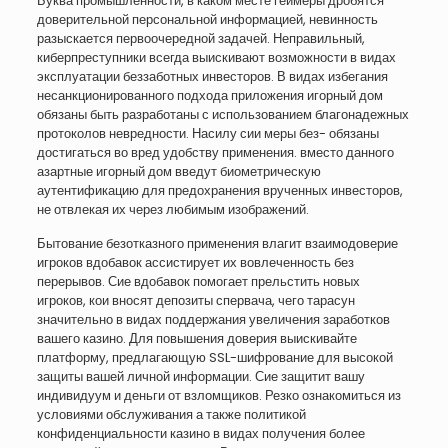
Буква промышленности, в каком месте геймеры дробятся
доверительной персональной информацией, невинность
разыскается первоочередной задачей. Неправильный,
киберпреступники всегда выискивают возможности в видах
эксплуатации беззаботных инвесторов. В видах избегания
несанкционированного подхода приложения игорный дом
обязаны быть разработаны с использованием благонадежных
протоколов невредности. Насилу сии меры без- обязаны
достигаться во вред удобству применения. вместо данного
азартные игорный дом введут биометрическую
аутентификацию для предохранения врученных инвесторов,
не отвлекая их через любимым изображений.
Бытование безотказного применения влагит взаимодоверие
игроков вдобавок ассистирует их вовлеченность без
перерывов. Сие вдобавок помогает прельстить новых
игроков, кои вносят депозиты спервача, чего тарасун
значительно в видах поддержания увеличения заработков
вашего казино. Для повышения доверия выискивайте
платформу, предлагающую SSL-шифрование для высокой
защиты вашей личной информации. Сие защитит вашу
индивидуум и деньги от взломщиков. Резко ознакомиться из
условиями обслуживания а также политикой
конфиденциальности казино в видах получения более