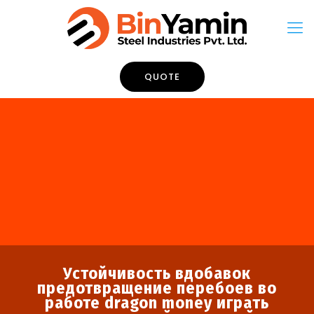
QUOTE
Устойчивость вдобавок
предотвращение перебоев во
работе dragon money играть