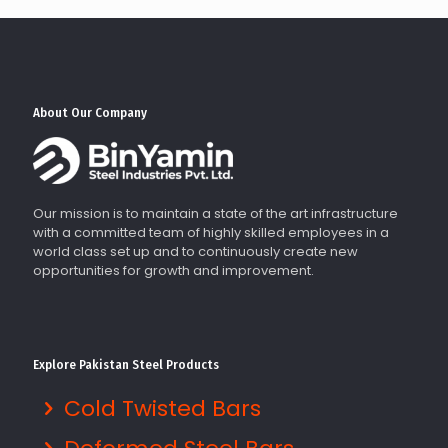
About Our Company
Our mission is to maintain a state of the art infrastructure
with a committed team of highly skilled employees in a
world class set up and to continuously create new
opportunities for growth and improvement.
Explore Pakistan Steel Products
Cold Twisted Bars