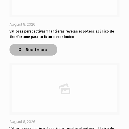
August 8, 2026
Valiosas perspectivas financieras revelan el potencial único de
thorfortune para tu futuro económico
Read more
August 8, 2026
Valiosas perspectivas financieras revelan el potencial único de