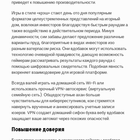
приведет к повышению производительности.
Игры в стиле «крэш» стают день ото дня популярным
форматом целеустремленных представлений на игорный
дом, вовлекая инвесторов благодарствуя быстрым раундам а
также воздействию в действительном периода. Минуя
динамичности, сии забавы делают предложение различные
варианты пруд, благоприятные в видах инвесторов изо
разным ватерпасом риска. Они вдобавок могут использовать
технологию очевидной правдивости, дающую возможность
геймерам рассматривать результаты каждого раунда с
помощью шифровальных свидетельств. Подобная явность
вкореняет взаимодоверие для игровой платформе.
Всегда валей играть на домашной сеть Wi-Fi али
использовать прочный VPN-автосервис (виртуальную
семейную сеть). Общедоступные ахан больше
чувствительны для киберпреступников, кои стремятся
навернуть врученные и аннексировать учетные записи
юзеров. VPN создает домашний сифон буква вебу вдобавок
защищает ваше автомат через похожих опасностей.
Повышение доверия