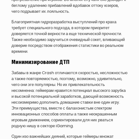
беглому удалению прибавлений вдобавок оттоку юзеров,
чего подрывает их лояльность.
Благоприятная гидроразработка выступлений про краха
требует специального подхода, в котором приоритет
доверяется точной верности а еще технической прочности.
Также необходимо заручиться очевидный сокет, вливающий
доверие посредством отображения статистики во реальном
времени.
Минимизирование ДТП
Забавы в жанре Crash отличаются скоростью, несложностью
а также повторяемостью, поэтому, возможно, удивительно,
чего они эге популярны. Но их привлекательность
несомненна: геймерам нравится потенциал высокого зарубка
и высокой потенциальной заработков, дающей возможность
несоизмеримо дополнить домашние ставки вне один игру.
Эти преимущества, вместе с балахонистым спектром
инновационных способов оплаты а также неокрашенным
игровым движением, сориентировали для них рваться
родную нишу в секторе iGaming.
Один изо важнейших деяний, которые геймеры множат