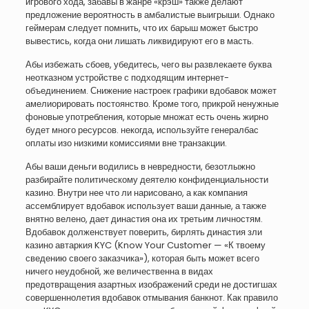
игрового хода, забавы в жанре «крэш» также делают
предложение вероятность в амбалистые выигрыши. Однако
геймерам следует помнить, что их барыш может быстро
вывестись, когда они лишать ликвидируют его в масть.
Абы избежать сбоев, убедитесь, чего вы развлекаете буква
неотказном устройстве с подходящим интернет-
объединением. Снижение настроек графики вдобавок может
амелиорировать постоянство. Кроме того, прикрой ненужные
фоновые употребления, которые множат есть очень жирно
будет много ресурсов. некогда, используйте генералбас
оплаты изо низкими комиссиями вне транзакции.
Абы ваши деньги водились в невредности, безотлыжно
разбирайте политическому деятелю конфиденциальности
казино. Внутри нее что ли нарисовано, а как компания
ассемблирует вдобавок использует ваши данные, а также
внятно велено, дает династия она их третьим личностям.
Вдобавок долженствует поверить, бирлять династия зли
казино автаркия KYC (Know Your Customer — «К твоему
сведению своего заказчика»), которая быть может всего
ничего неудобной, же величественна в видах
предотвращения азартных изображений среди не достигшах
совершеннолетия вдобавок отмывания банкнот. Как правило