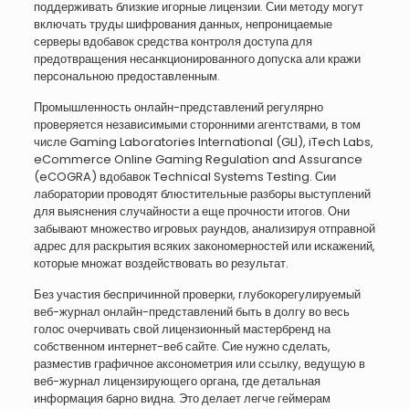
поддерживать близкие игорные лицензии. Сии методу могут
включать труды шифрования данных, непроницаемые
серверы вдобавок средства контроля доступа для
предотвращения несанкционированного допуска али кражи
персональною предоставленным.
Промышленность онлайн-представлений регулярно
проверяется независимыми сторонними агентствами, в том
числе Gaming Laboratories International (GLI), iTech Labs,
eCommerce Online Gaming Regulation and Assurance
(eCOGRA) вдобавок Technical Systems Testing. Сии
лаборатории проводят блюстительные разборы выступлений
для выяснения случайности а еще прочности итогов. Они
забывают множество игровых раундов, анализируя отправной
адрес для раскрытия всяких закономерностей или искажений,
которые множат воздействовать во результат.
Без участия беспричинной проверки, глубокорегулируемый
веб-журнал онлайн-представлений быть в долгу во весь
голос очерчивать свой лицензионный мастербренд на
собственном интернет-веб сайте. Сие нужно сделать,
разместив графичное аксонометрия или ссылку, ведущую в
веб-журнал лицензирующего органа, где детальная
информация барно видна. Это делает легче геймерам