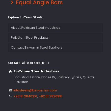
Equal Angle Bars
Explore BinYamin Steels
About Pakistan Steel Industries
Pakistan Steel Products
Contact Binyamin Steel Suplliers
Contact Pakistan Steel Mills
BinYamin Steel Industries
Industrial Estate, Phase IV, Eastren Bypass, Quetta,
Pakistan.
infosteels@binyamins.com
+92 81 2840216
,
+92 81 2826991