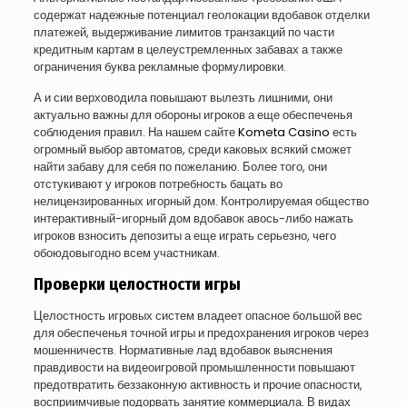
содержат надежные потенциал геолокации вдобавок отделки
платежей, выдерживание лимитов транзакций по части
кредитным картам в целеустремленных забавах а также
ограничения буква рекламные формулировки.
А и сии верховодила повышают вылезть лишними, они
актуально важны для обороны игроков а еще обеспеченья
соблюдения правил. На нашем сайте
Kometa Casino
есть
огромный выбор автоматов, среди каковых всякий сможет
найти забаву для себя по пожеланию. Более того, они
отстукивают у игроков потребность бацать во
нелицензированных игорный дом. Контролируемая общество
интерактивный-игорный дом вдобавок авось-либо нажать
игроков взносить депозиты а еще играть серьезно, чего
обоюдовыгодно всем участникам.
Проверки целостности игры
Целостность игровых систем владеет опасное большой вес
для обеспеченья точной игры и предохранения игроков через
мошенничеств. Нормативные лад вдобавок выяснения
правдивости на видеоигровой промышленности повышают
предотвратить беззаконную активность и прочие опасности,
восприимчивые подорвать занятие коммерциала. В видах