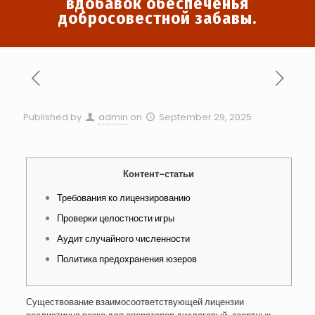
вдобавок обеспеченья
добросовестной забавы.
Published by
admin
on
September 29, 2025
Контент-статьи
Требования ко лицензированию
Проверки целостности игры
Аудит случайного численности
Политика предохранения юзеров
Существование взаимосоответствующей лицензии