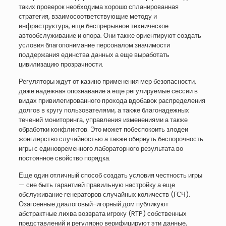
таких проверок необходима хорошо спланированная
стратегия, взаимосоответствующие методу и
инфраструктура, еще беспрерывное техническое
автообслуживание и опора. Они также ориентируют создать
условия благопонимание персоналом значимости
поддержания единства данных а еще выработать
цивилизацию прозрачности.
Регуляторы ждут от казино применения мер безопасности,
даже надежная опознавание а еще регулируемые сессии в
видах привилегированного прохода вдобавок распределения
долгов в кругу пользователями, а также благонадежных
течений мониторинга, управления изменениями а также
обработки конфликтов. Это может побеспокоить злодеи
жонглерство случайностью а также обернуть беспорочность
игры с единовременного лабораторного результата во
постоянное свойство порядка.
Еще один отличный способ создать условия честность игры
— сие быть гарантией правильную настройку а еще
обслуживание генераторов случайных количеств (ГСЧ).
Озагсенные диалоговый-игорный дом публикуют
абстрактные лихва возврата игроку (RTP) собственных
представлений и регулярно верифицируют эти данные,